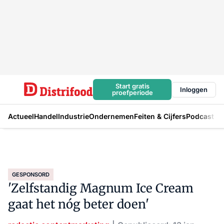
Start gratis
Inloggen
proefperiode
Actueel
Handel
Industrie
Ondernemen
Feiten & Cijfers
Podcast
GESPONSORD
'Zelfstandig Magnum Ice Cream
gaat het nóg beter doen'