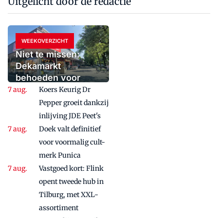
Uitgelicht door de redactie
WEEKOVERZICHT
Niet te missen:
Dekamarkt
behoeden voor
fatale spagaat en de
Koers Keurig Dr
generatiekloof
Pepper groeit dankzij
inlijving JDE Peet's
Doek valt definitief
voor voormalig cult-
merk Punica
Vastgoed kort: Flink
opent tweede hub in
Tilburg, met XXL-
assortiment