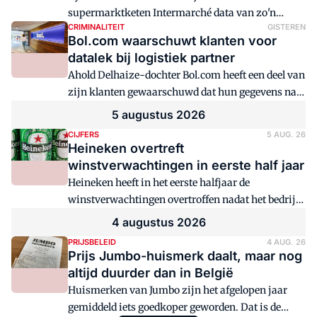
supermarktketen Intermarché data van zo'n
CRIMINALITEIT
GISTEREN
300.000 klanten buitgemaakt.
Bol.com waarschuwt klanten voor
datalek bij logistiek partner
Ahold Delhaize-dochter Bol.com heeft een deel van
zijn klanten gewaarschuwd dat hun gegevens na
een datalek mogelijk bij hackers terecht zijn
5 augustus 2026
gekomen.
CIJFERS
5 AUG. 26
Heineken overtreft
winstverwachtingen in eerste half jaar
Heineken heeft in het eerste halfjaar de
winstverwachtingen overtroffen nadat het bedrijf
ongeveer 3000 banen heeft geschrapt. Dat is
4 augustus 2026
ongeveer de helft van de maximaal 6000 banen die
PRIJSBELEID
4 AUG. 26
het onder een tweejarig herstructureringsplan wil
Prijs Jumbo-huismerk daalt, maar nog
laten verdwijnen.
altijd duurder dan in België
Huismerken van Jumbo zijn het afgelopen jaar
gemiddeld iets goedkoper geworden. Dat is de