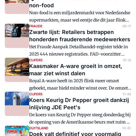
non-food
Non-food is een miljardenmarkt voor Nederlandse
supermarkten, maar wel eentje die dit jaar flink
FRAUDE
08:17
onder druk staat. Geen wonder dat formules
Zwarte lijst: Retailers betrappen
sleutelen aan hun aanpak. Maar waarom zit non-
honderden frauderende medewerkers
food zo in de min en kunnen supermarkten het tij
Het Fraude Aanpak Detailhandel-register telde in
keren?
2025 444 nieuwe registraties. FAD-voorzitter
CIJFERS
16:18
Betty de Boer geeft aan dat de sector zich zorgen
Kaasmaker A-ware groeit in omzet,
maakt over deze hoge aantallen.
maar ziet winst dalen
Royal A-ware heeft in 2025 flink meer omzet
geboekt, maar hield minder winst over. De omzet
CIJFERS
11:49
steeg met 17 procent naar €4,5 miljard, terwijl de
Koers Keurig Dr Pepper groeit dankzij
winst daalde van €65 miljoen naar €44 miljoen.
inlijving JDE Peet's
De koers van Keurig Dr Pepper steeg donderdag bij
de opening van de Amerikaanse beurs met ruim 5
DUITSLAND
10:45
procent. De koffieverkoop van JDE Peet's, dat
Doek valt definitief voor voormalig