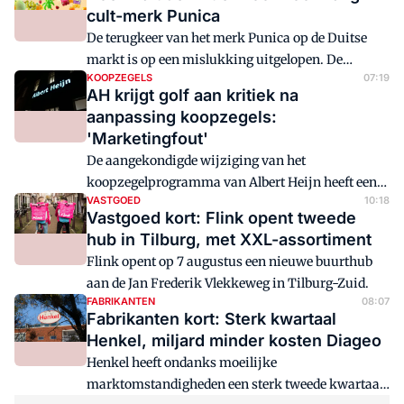
sinds april onderdeel is van het Amerikaanse
cult-merk Punica
concern, wist de daling te compenseren in de
De terugkeer van het merk Punica op de Duitse
Amerikaanse koffiedivisie.
markt is op een mislukking uitgelopen. De
KOOPZEGELS
07:19
productie van de vruchtendrank die vooral in de
AH krijgt golf aan kritiek na
jaren negentig ook in Nederland jarenlang enorm
aanpassing koopzegels:
populair was, is al stopgezet.
'Marketingfout'
De aangekondigde wijziging van het
koopzegelprogramma van Albert Heijn heeft een
VASTGOED
10:18
stroom aan negatieve reacties losgemaakt onder
Vastgoed kort: Flink opent tweede
klanten. Distrifood zet de reacties in de media op
hub in Tilburg, met XXL-assortiment
een rijtje.
Flink opent op 7 augustus een nieuwe buurthub
aan de Jan Frederik Vlekkeweg in Tilburg-Zuid.
FABRIKANTEN
08:07
Fabrikanten kort: Sterk kwartaal
Henkel, miljard minder kosten Diageo
Henkel heeft ondanks moeilijke
marktomstandigheden een sterk tweede kwartaal