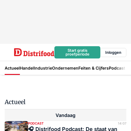
Start gratis
Inloggen
proefperiode
Actueel
Handel
Industrie
Ondernemen
Feiten & Cijfers
Podcast
Actueel
vandaag
PODCAST
14:07
🎧 Distrifood Podcast: De staat van