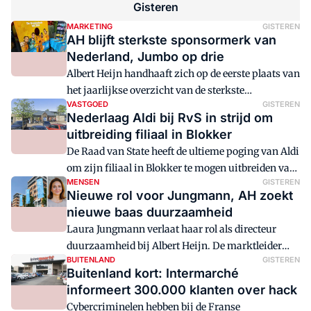
achter de rug en stelt zijn omzetverwachting voor
gisteren
het jaar naar boven bij. Drankenreus Diageo gaat
MARKETING
GISTEREN
voor een miljard in de kosten snijden.
AH blijft sterkste sponsormerk van
Nederland, Jumbo op drie
Albert Heijn handhaaft zich op de eerste plaats van
het jaarlijkse overzicht van de sterkste
VASTGOED
GISTEREN
sponsormerken van onderzoeksbureau Hendrik
Nederlaag Aldi bij RvS in strijd om
Beerda.
uitbreiding filiaal in Blokker
De Raad van State heeft de ultieme poging van Aldi
om zijn filiaal in Blokker te mogen uitbreiden van
MENSEN
GISTEREN
tafel geveegd.
Nieuwe rol voor Jungmann, AH zoekt
nieuwe baas duurzaamheid
Laura Jungmann verlaat haar rol als directeur
duurzaamheid bij Albert Heijn. De marktleider
BUITENLAND
GISTEREN
zoekt een opvolger.
Buitenland kort: Intermarché
informeert 300.000 klanten over hack
Cybercriminelen hebben bij de Franse