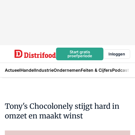
Start gratis
Inloggen
proefperiode
Actueel
Handel
Industrie
Ondernemen
Feiten & Cijfers
Podcast
Tony's Chocolonely stijgt hard in
omzet en maakt winst