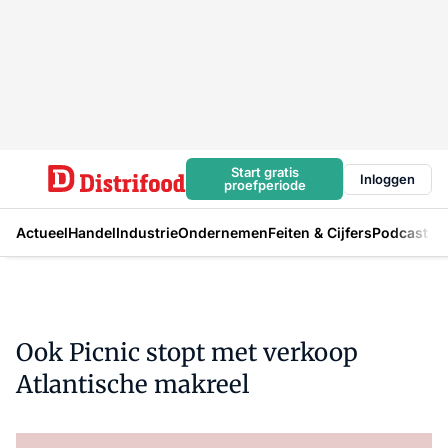
Start gratis
Inloggen
proefperiode
Actueel
Handel
Industrie
Ondernemen
Feiten & Cijfers
Podcast
Ook Picnic stopt met verkoop
Atlantische makreel