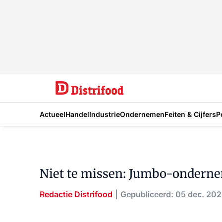
Actueel
Handel
Industrie
Ondernemen
Feiten & Cijfers
P
Niet te missen: Jumbo-ondernem
Redactie Distrifood
Gepubliceerd: 05 dec. 20