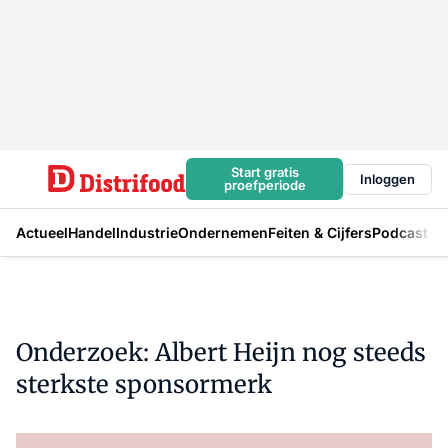
Start gratis
Inloggen
proefperiode
Actueel
Handel
Industrie
Ondernemen
Feiten & Cijfers
Podcast
Onderzoek: Albert Heijn nog steeds
sterkste sponsormerk