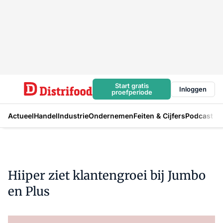
Start gratis
Inloggen
proefperiode
Actueel
Handel
Industrie
Ondernemen
Feiten & Cijfers
Podcast
Hiiper ziet klantengroei bij Jumbo
en Plus