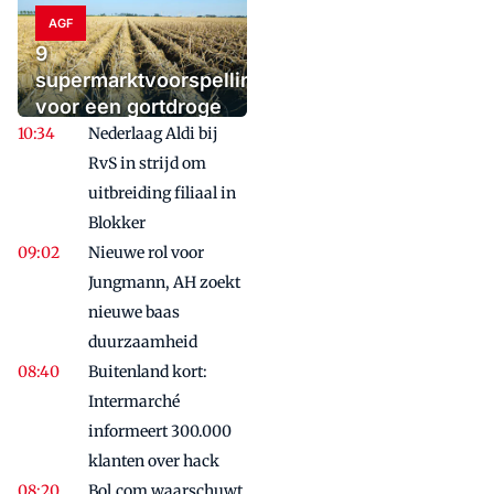
AGF
9
supermarktvoorspellingen
voor een gortdroge
toekomst
Nederlaag Aldi bij
RvS in strijd om
uitbreiding filiaal in
Blokker
Nieuwe rol voor
Jungmann, AH zoekt
nieuwe baas
duurzaamheid
Buitenland kort:
Intermarché
informeert 300.000
klanten over hack
Bol.com waarschuwt