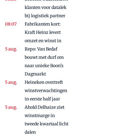
klanten voor datalek
bij logistiek partner
Fabrikanten kort:
Kraft Heinz levert
omzet en winst in
Repo: Van Bedaf
bouwt met durf om
naar unieke Boon's
Dagmarkt
Heineken overtreft
winstverwachtingen
in eerste half jaar
Ahold Delhaize ziet
winstmarge in
tweede kwartaal licht
dalen