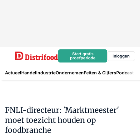
Start gratis
Inloggen
proefperiode
Actueel
Handel
Industrie
Ondernemen
Feiten & Cijfers
Podcast
FNLI-directeur: 'Marktmeester'
moet toezicht houden op
foodbranche