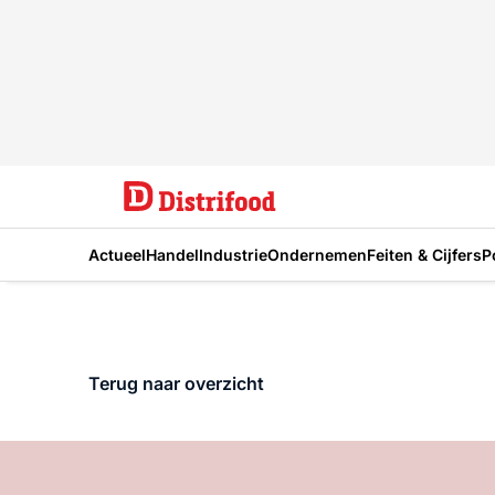
Actueel
Handel
Industrie
Ondernemen
Feiten & Cijfers
P
Terug naar overzicht