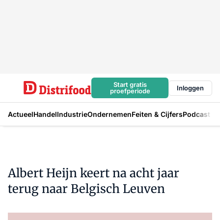
Start gratis
Inloggen
proefperiode
Actueel
Handel
Industrie
Ondernemen
Feiten & Cijfers
Podcast
Albert Heijn keert na acht jaar
terug naar Belgisch Leuven