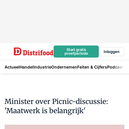
Start gratis
Inloggen
proefperiode
Actueel
Handel
Industrie
Ondernemen
Feiten & Cijfers
Podcast
Minister over Picnic-discussie:
'Maatwerk is belangrijk'