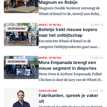
Magnum en Robijn
belonen Mondelēz allebei met een Wheel
Magnum Double Sunlover ontvangt de
of Retail.
Wheel of Retail in IJs, terwijl aan Robijn
Wasmiddeldoekjes de Wheel voor
Homecare en de Special Wheel
WHEEL OF RETAIL
30 MEI 24
GESPONSORD
Bolletje trekt nieuwe kopers
Duurzaamheid is toegekend. Een mooie
naar het ontbijtschap
score voor Unilever dit seizoen.
Een terechte Wheel of Retail in de
categorie Ontbijtproducten gaat naar
Bolletje Protein & Low Carb Crackers.
Bolletje richt zich hiermee met succes op
WHEEL OF RETAIL
30 MEI 24
GESPONSORD
Mora Empanada brengt een
een nieuwe, jongere doelgroep. Goed
nieuw segment in diepvries
voor Bolletje én voor de retail.
Mora Oven & Airfryer Empanada Pulled
Chicken is door de jury van de Wheel of
Retail tot Winnaar gekroond in de
categorie Diepvries. Een terechte
DAAN HEIJINK
19 APR. 24
Fabrikanten, spreek je vaker
beloning, want Van Geloven voegt met
uit
succes een nieuw segment en een nieuw