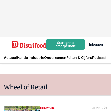
Start gratis
Inloggen
proefperiode
Actueel
Handel
Industrie
Ondernemen
Feiten & Cijfers
Podcast
Wheel of Retail
INNOVATIE
31 MRT. 25