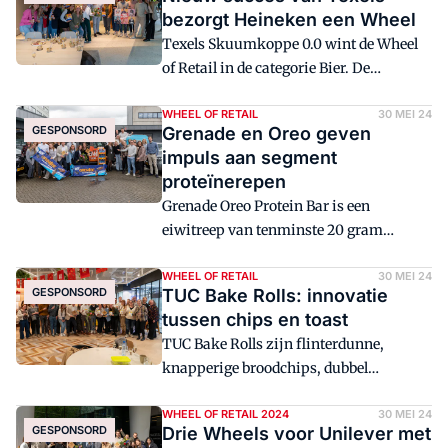
blijkt uit onderzoek van Distrifood. Zelfs
bezorgt Heineken een Wheel
het winnen van een Wheel of Retail is
Texels Skuumkoppe 0.0 wint de Wheel
geen garantie voor langdurig succes.
of Retail in de categorie Bier. De
alcoholvrije variant van het donkere
tarwebier, in februari 2023
WHEEL OF RETAIL
30 MEI 24
GESPONSORD
Grenade en Oreo geven
geïntroduceerd, slaat enorm aan bij de
impuls aan segment
liefhebbers van speciaalbieren.
proteïnerepen
Grenade Oreo Protein Bar is een
eiwitreep van tenminste 20 gram
eiwitten en laag in suiker, met de
authentieke Oreo-smaak. De
WHEEL OF RETAIL
30 MEI 24
GESPONSORD
TUC Bake Rolls: innovatie
combinatie van het populaire Oroe-
tussen chips en toast
koekje in functionele voeding opent
TUC Bake Rolls zijn flinterdunne,
nieuwe deuren in een jong en
knapperige broodchips, dubbel
snelgroeiend segment. De retail is lovend
gebakken in de oven en royaal bestrooid
en kent de categorieprijs én de Young
met heerlijke kruiden. Een groot succes
WHEEL OF RETAIL 2024
30 MEI 24
Wheel toe.
GESPONSORD
Drie Wheels voor Unilever met
in de markt: retail en consument