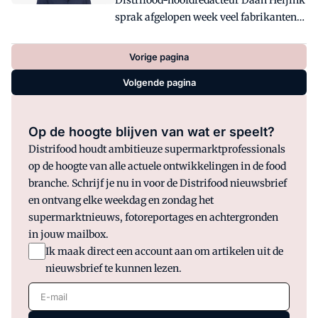
Distrifood-hoofdredacteur Daan Heijink
gebruiksmoment toe aan het schap.
sprak afgelopen week veel fabrikanten
tijdens het uitreiken van de Wheel of
Retail-prijzen. Hij trof gelukkige
Vorige pagina
winnaars, maar hoorde ook regelmatig
Volgende pagina
kritiek op retailers.
Op de hoogte blijven van wat er speelt?
Distrifood houdt ambitieuze supermarktprofessionals
op de hoogte van alle actuele ontwikkelingen in de food
branche. Schrijf je nu in voor de Distrifood nieuwsbrief
en ontvang elke weekdag en zondag het
supermarktnieuws, fotoreportages en achtergronden
in jouw mailbox.
Ik maak direct een account aan om artikelen uit de
nieuwsbrief te kunnen lezen.
E-mail