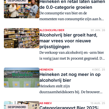
GESPONSORD
Heineken en retail laten samen
de 0.0-categorie groeien
De consumptie van bier en de
momenten van consumptie zijn aan het
veranderen. Heineken zet daarom volop
in op het creëren van nieuwe 0.0
ALCOHOLVRIJ BIER
30 JAN. 26
Alcoholvrij bier groeit hard,
biermomenten, waarbij Heineken 0.0
maar vrees voor nieuwe
Ultimate de nieuwe loot aan de stam is
prijsstijgingen
van verantwoord en nog gezonder
De verkoop van alcoholvrij en -arm bier
genieten.
is vorig jaar met 14 procent gegroeid. De
branche waarschuwt voor nieuwe
verhogingen van de verbruiksbelasting
HEINEKEN
4 DEC. 25
Heineken zet nog meer in op
die verdere groei kan hinderen.
alcoholvrij bier
Heineken stelt zijn
duurzaamheidskoers bij. De brouwer
gaat vooral meer inzetten op laag
alcoholisch bier en alcoholvrij.
AB INBEV
13 AUG. 25
GESPONSORD
Categorierapport Bier 2025: