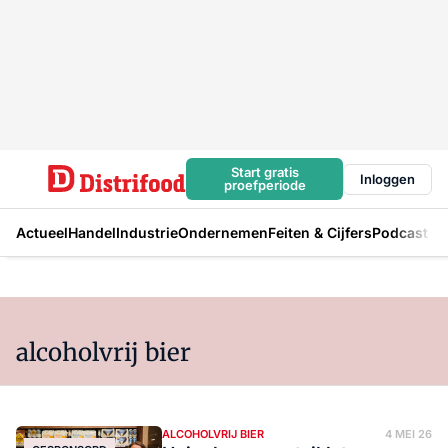
Start gratis
Inloggen
proefperiode
Actueel
Handel
Industrie
Ondernemen
Feiten & Cijfers
Podcast
alcoholvrij bier
ALCOHOLVRIJ BIER
4 MEI 26