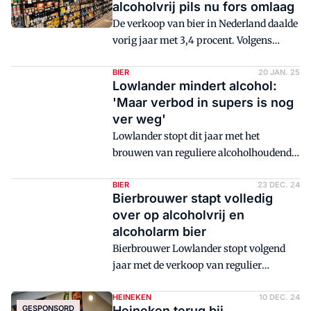
supermarktformules
alcoholvrij pils nu fors omlaag
YouGov. Ook marktleider Heineken ziet
alcoholvrij.'
De verkoop van bier in Nederland daalde
Nederlanders steeds vaker voor
vorig jaar met 3,4 procent. Volgens
alcoholvrij kiezen speelt er vol op in.
Stichting Dranken Nederland is dat
Bart Wijn, directeur Retail bij Heineken
vooral te wijten aan hogere accijns en
BIER
20 JAN. 25
Nederland, vertelt hoe de brouwer het
Lowlander mindert alcohol:
suikertaks.
verschil maakt.
'Maar verbod in supers is nog
ver weg'
Lowlander stopt dit jaar met het
brouwen van reguliere alcoholhoudende
bieren. De Nederlandse bierproducent
ziet genoeg kansen om boegbeeld te
BIER
23 DEC. 24
Bierbrouwer stapt volledig
worden van alcoholvrije en laag-
over op alcoholvrij en
alcoholische bieren (no en low).
alcoholarm bier
Bierbrouwer Lowlander stopt volgend
jaar met de verkoop van regulier
alcoholhoudend bier.
HEINEKEN
10 DEC. 24
GESPONSORD
Heineken terug bij