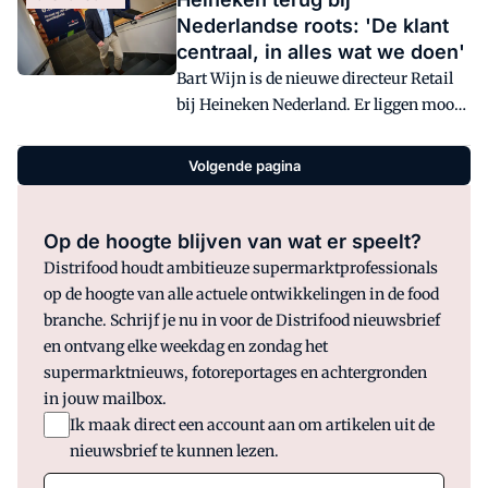
Nederlandse roots: 'De klant
centraal, in alles wat we doen'
Bart Wijn is de nieuwe directeur Retail
bij Heineken Nederland. Er liggen mooie
uitdagingen voor hem het komende jaar,
en hij heeft er zin in: 'We zetten onze
Volgende pagina
schouders eronder en over een paar jaar
kijken we trots terug.'
Op de hoogte blijven van wat er speelt?
Distrifood houdt ambitieuze supermarktprofessionals
op de hoogte van alle actuele ontwikkelingen in de food
branche. Schrijf je nu in voor de Distrifood nieuwsbrief
en ontvang elke weekdag en zondag het
supermarktnieuws, fotoreportages en achtergronden
in jouw mailbox.
Ik maak direct een account aan om artikelen uit de
nieuwsbrief te kunnen lezen.
E-mail