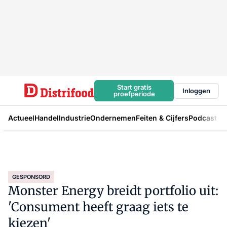
Start gratis
Inloggen
proefperiode
Actueel
Handel
Industrie
Ondernemen
Feiten & Cijfers
Podcast
GESPONSORD
Monster Energy breidt portfolio uit:
'Consument heeft graag iets te
kiezen'