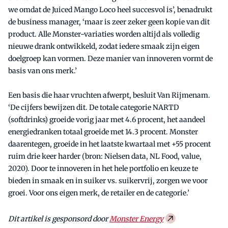
we omdat de Juiced Mango Loco heel succesvol is’, benadrukt
de business manager, ‘maar is zeer zeker geen kopie van dit
product. Alle Monster-variaties worden altijd als volledig
nieuwe drank ontwikkeld, zodat iedere smaak zijn eigen
doelgroep kan vormen. Deze manier van innoveren vormt de
basis van ons merk.’
Een basis die haar vruchten afwerpt, besluit Van Rijmenam.
‘De cijfers bewijzen dit. De totale categorie NARTD
(softdrinks) groeide vorig jaar met 4.6 procent, het aandeel
energiedranken totaal groeide met 14.3 procent. Monster
daarentegen, groeide in het laatste kwartaal met +55 procent
ruim drie keer harder (bron: Nielsen data, NL Food, value,
2020). Door te innoveren in het hele portfolio en keuze te
bieden in smaak en in suiker vs. suikervrij, zorgen we voor
groei. Voor ons eigen merk, de retailer en de categorie.’
Dit artikel is gesponsord door
Monster Energy