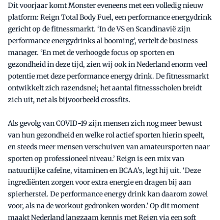
Dit voorjaar komt Monster eveneens met een volledig nieuw
platform: Reign Total Body Fuel, een performance energydrink
gericht op de fitnessmarkt. ‘In de VS en Scandinavië zijn
performance energydrinks al booming’, vertelt de business
manager. ‘En met de verhoogde focus op sporten en
gezondheid in deze tijd, zien wij ook in Nederland enorm veel
potentie met deze performance energy drink. De fitnessmarkt
ontwikkelt zich razendsnel; het aantal fitnessscholen breidt
zich uit, net als bijvoorbeeld crossfits.
Als gevolg van COVID-19 zijn mensen zich nog meer bewust
van hun gezondheid en welke rol actief sporten hierin speelt,
en steeds meer mensen verschuiven van amateursporten naar
sporten op professioneel niveau.’ Reign is een mix van
natuurlijke cafeïne, vitaminen en BCAA’s, legt hij uit. ‘Deze
ingrediënten zorgen voor extra energie en dragen bij aan
spierherstel. De performance energy drink kan daarom zowel
voor, als na de workout gedronken worden.’ Op dit moment
maakt Nederland langzaam kennis met Reign via een soft