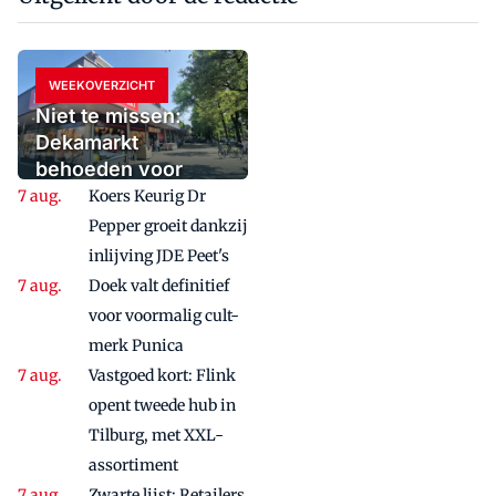
WEEKOVERZICHT
Niet te missen:
Dekamarkt
behoeden voor
fatale spagaat en de
Koers Keurig Dr
generatiekloof
Pepper groeit dankzij
inlijving JDE Peet's
Doek valt definitief
voor voormalig cult-
merk Punica
Vastgoed kort: Flink
opent tweede hub in
Tilburg, met XXL-
assortiment
Zwarte lijst: Retailers