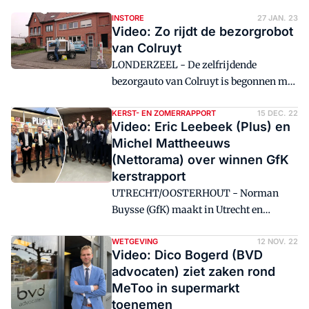
INSTORE
27 JAN. 23
Video: Zo rijdt de bezorgrobot
van Colruyt
LONDERZEEL - De zelfrijdende
bezorgauto van Colruyt is begonnen met
het thuisbezorgen van boodschappen.
Zo ziet dat eruit.
KERST- EN ZOMERRAPPORT
15 DEC. 22
Video: Eric Leebeek (Plus) en
Michel Mattheeuws
(Nettorama) over winnen GfK
kerstrapport
UTRECHT/OOSTERHOUT - Norman
Buysse (GfK) maakt in Utrecht en
Oosterhout bekend dat Plus landelijk de
beste formule heeft en Nettorama de
WETGEVING
12 NOV. 22
Video: Dico Bogerd (BVD
beste regionale keten is. Eric Leebeek:
advocaten) ziet zaken rond
'Deze prijs koesteren wij.'
MeToo in supermarkt
toenemen