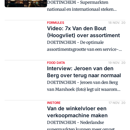
DOETINCHEM - Supermarkten
nationaal en internationaal steken
elkaar de loef af met bijzondere
kerstcommercials. In dit artikel zetten
FORMULES
18 NOV. 20
Video: 7x Van den Bout
we alle reclamespotjes op een rijtje.
(Hoogvliet) over assortiment
DOETINCHEM - De optimale
assortimentsgrootte van een service-
discounter ligt op 13.000 artikelen. Het is
een van de citaten van Rutger van den
FOOD DATA
19 NOV. 20
Interview: Jeroen van den
Bout in een online interview, live
Berg over terug naar normaal
uitgezonden. Foodmagazine haalt zes
DOETINCHEM - Jeroen van den Berg
citaten uit het gesprek én Van den Bout
van Marshoek (foto) legt uit waarom
geeft ze een toelichting.
supermarkten van zelfstandigen beter
blijven presteren dan filialen en vertelt
INSTORE
17 NOV. 20
Van de winkelvloer een
onder meer waarom de meeromzet door
verkoopmachine maken
corona zich niet altijd vertaalt in extra
DOETINCHEM - Nederlandse
marge. Het coronavirus waart
supermarkten kunnen meer omzet