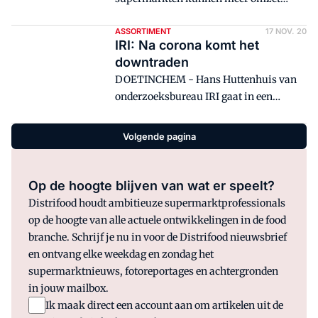
bovendien nog vrijwel onverminderd
genereren door een visueel spel te spelen.
rond en supermarkten krijgen met de
Ook in coronatijd. Tijdens de Week van
ASSORTIMENT
17 NOV. 20
kerst een enorme piek te verwerken.
IRI: Na corona komt het
de Supermarkt ging Distrifood met
Toch is het goed om als
downtraden
Jasmijn Prinssen van JDV en Jan Koster
supermarktondernemer nu al na te
DOETINCHEM - Hans Huttenhuis van
van Jan Koster Visual Merchandising in
denken over volgend jaar. Over de
onderzoeksbureau IRI gaat in een
op het toevoegen van beleving en
begroting en over de ambities. 'Wat heb
interactief seminar in op
inspiratie op de winkelvloer door visuele
je dit jaar geleerd en wat betekent dit
assortimentsontwikkeling in
elementen.
Volgende pagina
voor mijn organisatie volgend jaar?'
coronatijd. Ook behandelt hij andere
actuele cijfers.
Op de hoogte blijven van wat er speelt?
Distrifood houdt ambitieuze supermarktprofessionals
op de hoogte van alle actuele ontwikkelingen in de food
branche. Schrijf je nu in voor de Distrifood nieuwsbrief
en ontvang elke weekdag en zondag het
supermarktnieuws, fotoreportages en achtergronden
in jouw mailbox.
Ik maak direct een account aan om artikelen uit de