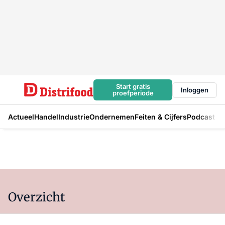
Start gratis
Inloggen
proefperiode
Actueel
Handel
Industrie
Ondernemen
Feiten & Cijfers
Podcast
Overzicht