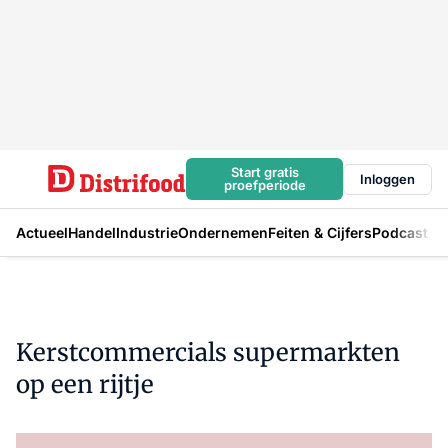
Start gratis
Inloggen
proefperiode
Actueel
Handel
Industrie
Ondernemen
Feiten & Cijfers
Podcast
Kerstcommercials supermarkten
op een rijtje