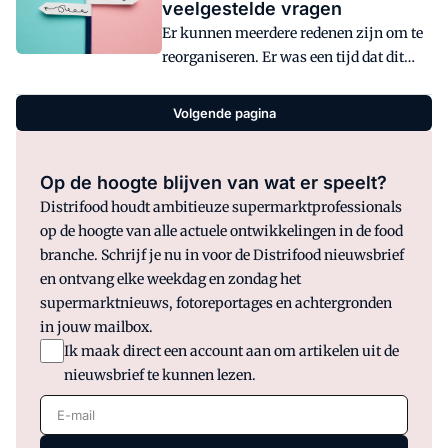
veelgestelde vragen
opgenomen. Die bepaling leidt geregeld
Er kunnen meerdere redenen zijn om te
tot discussie. Bijvoorbeeld over de vraag
reorganiseren. Er was een tijd dat dit
of boetes 'stapelen' in die zin dat bij elke
met name lag in te hoge loonkosten bij
maand huurachterstand opnieuw een
supermarkten. Die tijd is even voorbij,
boete verschuldigd is. In 2020 is die
Volgende pagina
zij het dat ook nu het nog steeds iets is
vraag verschillende keren aan rechters
om goed op te blijven letten.
voorgelegd.
Op de hoogte blijven van wat er speelt?
Distrifood houdt ambitieuze supermarktprofessionals
op de hoogte van alle actuele ontwikkelingen in de food
branche. Schrijf je nu in voor de Distrifood nieuwsbrief
en ontvang elke weekdag en zondag het
supermarktnieuws, fotoreportages en achtergronden
in jouw mailbox.
Ik maak direct een account aan om artikelen uit de
nieuwsbrief te kunnen lezen.
E-mail