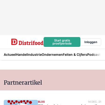
Start gratis
Inloggen
proefperiode
Actueel
Handel
Industrie
Ondernemen
Feiten & Cijfers
Podcast
Partnerartikel
BLOG
14 DEC. 21