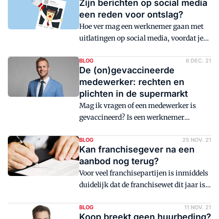
Zijn berichten op social media
een reden voor ontslag?
Hoe ver mag een werknemer gaan met
uitlatingen op social media, voordat je
daar als werkgever iets van mag vinden?
Tegen de achtergrond van de corona-
BLOG
6 DEC. 21
De (on)gevaccineerde
discussie is deze vraag actueler dan ooit.
medewerker: rechten en
Helaas is een zwart-wit antwoord daar
plichten in de supermarkt
niet op te geven. Zoals in alle juridische
Mag ik vragen of een medewerker is
discussies hangt het af van de
gevaccineerd? Is een werknemer
omstandigheden, maar natuurlijk is wel
verplicht om te antwoorden? Wat mag ik
richting te geven. Bijvoorbeeld aan de
met het antwoord doen?
BLOG
25 NOV. 21
hand van een recente ontslagzaak bij de
Kan franchisegever na een
kantonrechter in Arnhem.
aanbod nog terug?
Voor veel franchisepartijen is inmiddels
duidelijk dat de franchisewet dit jaar is
ingegaan. Wat dat praktisch betekent is
alleen vaak nog een raadsel. Wanneer u
BLOG
11 NOV. 21
Koop breekt geen huurbeding?