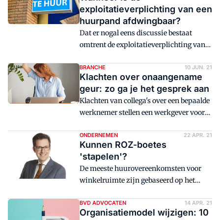
wijst uit dat de vermoedens helaas
geregeld.
exploitatieverplichting van een
terecht zijn en een administratief
huurpand afdwingbaar?
medewerker bekent geld te hebben
Dat er nogal eens discussie bestaat
overgeboekt naar zijn privérekening. En
omtrent de exploitatieverplichting van
niet eenmalig of voor een klein bedrag.
huurders, blijkt uit een zaak in Bussum.
Nadat een vestiging van Marqt in
BRANCHE
10 JUN. 21
Klachten over onaangename
Bussum verplaatst naar de overkant van
geur: zo ga je het gesprek aan
de straat, beroept de verhuurder zich op
Klachten van collega's over een bepaalde
deze verplichting in de
werknemer stellen een werkgever voor
huurovereenkomst
een lastig dilemma. Enerzijds moet een
werkgever dit voldoende serieus nemen
ONDERNEMEN
22 APR. 21
Kunnen ROZ-boetes
om bestaande onvrede binnen een team
'stapelen'?
niet te laten escaleren; anderzijds moet
De meeste huurovereenkomsten voor
een werkgever in zekere mate
winkelruimte zijn gebaseerd op het
terughoudend zijn, omdat het ook een
model van de Raad voor Onroerende
ongefundeerde heksenjacht kan zijn.
Zaken (ROZ). In de algemene bepalingen
BVD ADVOCATEN
14 APR. 21
Organisatiemodel wijzigen: 10
bij dat model is een boetebeding