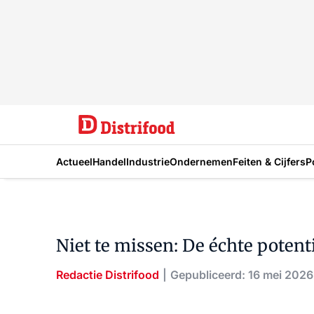
Actueel
Handel
Industrie
Ondernemen
Feiten & Cijfers
P
Niet te missen: De échte potent
Redactie Distrifood
Gepubliceerd: 16 mei 2026