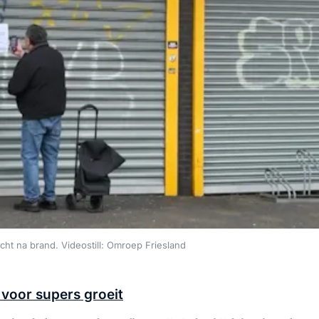
ht na brand. Videostill: Omroep Friesland
voor supers groeit