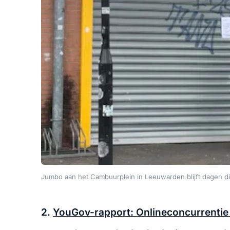
Jumbo aan het Cambuurplein in Leeuwarden blijft dagen dic
2.
YouGov-rapport: Onlineconcurrentie 