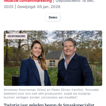
redactie contentmarketing
Gepubliceerd: 18 dec.
2025
Gewijzigd: 05 jan. 2026
Delen
GESPONSORD
Anneloes Hoorneman (links) en Pieter Dirven (rechts): ‘Innovatie
betekent voor ons ook slim produceren, zodat we kostprijs
kunnen verlagen zonder concessies aan kwaliteit.’
Twintig jaar geleden begon de Smaakspecialist