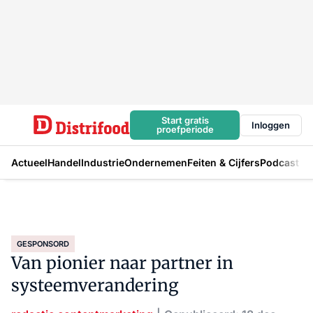
Start gratis
Inloggen
proefperiode
Actueel
Handel
Industrie
Ondernemen
Feiten & Cijfers
Podcast
GESPONSORD
Van pionier naar partner in
systeemverandering