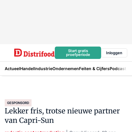
Start gratis
Inloggen
proefperiode
Actueel
Handel
Industrie
Ondernemen
Feiten & Cijfers
Podcast
GESPONSORD
Lekker fris, trotse nieuwe partner
van Capri-Sun