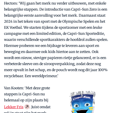
Hectors: ‘Wij gaan het merk nu verder uitbouwen, met enkele
belangrijke stappen. De introductie van Capri-Sun Zero is een
belangrijke eerste aanvulling voor het merk. Daarnaast staat
2024 in het teken van sport met de Olympische Spelen en het
EK Voetbal. We starten tijdens de sportzomer met een leuke
campagne met een limited edition, de Capri-Sun Sporteditie,
waarin verschillende sportkarakters de hoofdrol zullen spelen.
Hiermee proberen we een bijdrage te leveren aan sport en
beweging en daarmee ook kids hiertoe aan te zetten. Ook
wordt een nieuw, steviger papieren rietje gelanceerd, er is een
verbeterde sleeve om de siroopverpakking, zodat deze nog
meer opvalt in het schap, en de pouch wordt nog dit jaar 100%
recyclebaar. Een wereldprimeur.’
Van Kooten: ‘Met deze grote
stappen is Capri-Sun nu
helemaal op zijn plaats bij
Lekker Fris
. Juist omdat
wij in staat zijn het merk