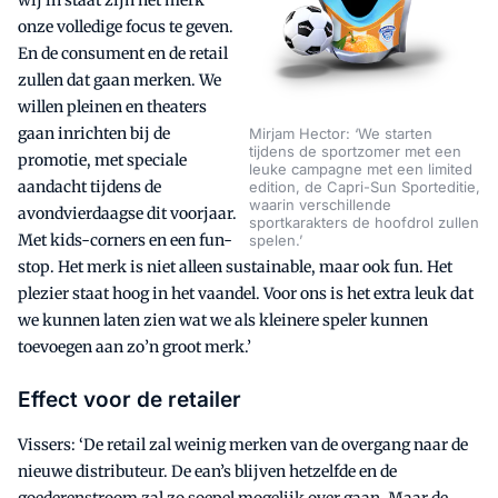
onze volledige focus te geven.
En de consument en de retail
zullen dat gaan merken. We
willen pleinen en theaters
gaan inrichten bij de
Mirjam Hector: ‘We starten
tijdens de sportzomer met een
promotie, met speciale
leuke campagne met een limited
aandacht tijdens de
edition, de Capri-Sun Sporteditie,
waarin verschillende
avondvierdaagse dit voorjaar.
sportkarakters de hoofdrol zullen
Met kids-corners en een fun-
spelen.’
stop. Het merk is niet alleen sustainable, maar ook fun. Het
plezier staat hoog in het vaandel. Voor ons is het extra leuk dat
we kunnen laten zien wat we als kleinere speler kunnen
toevoegen aan zo’n groot merk.’
Effect voor de retailer
Vissers: ‘De retail zal weinig merken van de overgang naar de
nieuwe distributeur. De ean’s blijven hetzelfde en de
goederenstroom zal zo soepel mogelijk over gaan. Maar de