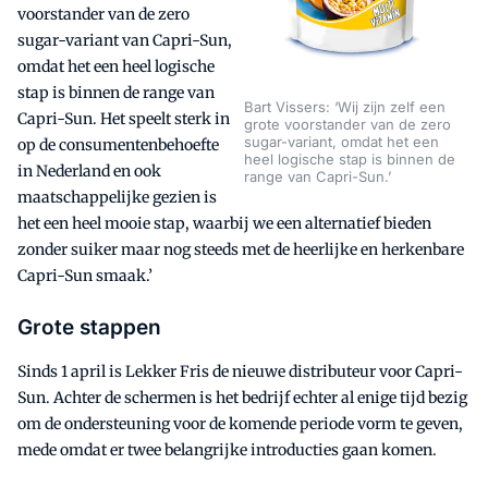
voorstander van de zero
sugar-variant van Capri-Sun,
omdat het een heel logische
stap is binnen de range van
Bart Vissers: ‘Wij zijn zelf een
Capri-Sun. Het speelt sterk in
grote voorstander van de zero
sugar-variant, omdat het een
op de consumentenbehoefte
heel logische stap is binnen de
in Nederland en ook
range van Capri-Sun.’
maatschappelijke gezien is
het een heel mooie stap, waarbij we een alternatief bieden
zonder suiker maar nog steeds met de heerlijke en herkenbare
Capri-Sun smaak.’
Grote stappen
Sinds 1 april is Lekker Fris de nieuwe distributeur voor Capri-
Sun. Achter de schermen is het bedrijf echter al enige tijd bezig
om de ondersteuning voor de komende periode vorm te geven,
mede omdat er twee belangrijke introducties gaan komen.