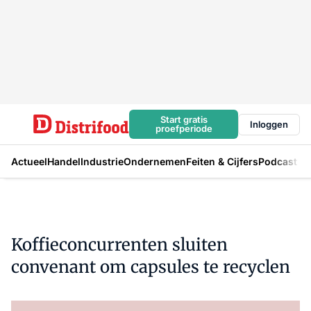
Start gratis
Inloggen
proefperiode
Actueel
Handel
Industrie
Ondernemen
Feiten & Cijfers
Podcast
Koffieconcurrenten sluiten
convenant om capsules te recyclen