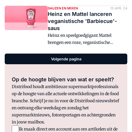
haalt het product onder het merk Trophy
zeven jaar volharden en ontwikkelen
echter niet eens de top-10 in de
SAUZEN EN MIXEN
15 APR. 24
staat het nu in meer dan veertig landen
Heinz en Mattel lanceren
ketchuptest van de Consumentenbond.
op de schappen.
veganistische 'Barbiecue'-
De biologische ketchup van Albert Heijn
saus
is daarin de overtuigende winnaar als
Heinz en speelgoedgigant Mattel
zowel Beste uit de Test als Beste Koop.
brengen een roze, veganistische
'Barbiecue'-saus op de markt.
Volgende pagina
Op de hoogte blijven van wat er speelt?
Distrifood houdt ambitieuze supermarktprofessionals
op de hoogte van alle actuele ontwikkelingen in de food
branche. Schrijf je nu in voor de Distrifood nieuwsbrief
en ontvang elke weekdag en zondag het
supermarktnieuws, fotoreportages en achtergronden
in jouw mailbox.
Ik maak direct een account aan om artikelen uit de