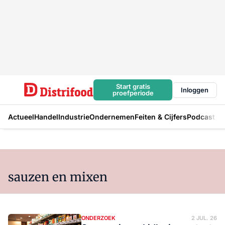
Start gratis
Inloggen
proefperiode
Actueel
Handel
Industrie
Ondernemen
Feiten & Cijfers
Podcast
sauzen en mixen
ONDERZOEK
2 JUL. 26