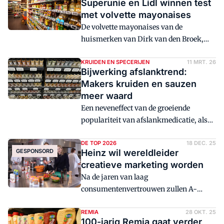
Superunie en Lidl winnen test
met volvette mayonaises
De volvette mayonaises van de
huismerken van Dirk van den Broek,
G'woon en Lidl winnen de test van de
Consumentenbond. Huismerken
KRUIDEN EN SPECERIJEN
11 MRT. 26
Bijwerking afslanktrend:
domineren het onderzoek van de
Makers kruiden en sauzen
organisatie, met pas op plek 10 het
meer waard
eerste A-merk.
Een neveneffect van de groeiende
populariteit van afslankmedicatie, als
Ozempic en Wegovy, is het feit dat
makers van kruiden en hete sauzen aan
DE TOP 2026
18 DEC. 25
GESPONSORD
Heinz wil wereldleider
waarde winnen.
creatieve marketing worden
Na de jaren van laag
consumentenvertrouwen zullen A-
merken de komende tijd weer de wind in
de zeilen hebben. Zeker die van Kraft
REMIA
28 OKT. 25
100-jarig Remia gaat verder