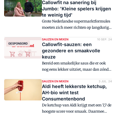
Callowfit na sanering bij
horecabeurs Horecava.
Jumbo: 'Kleine spelers krijgen
te weinig tijd'
Grote Nederlandse supermarktformules
moeten zich meer richten op langdurige
samenwerking met kleinere fabrikanten
die innoveren en gezonde alternatieven
SAUZEN EN MIXEN
10 SEP. 24
GESPONSORD
Callowfit-sauzen: een
naar het schap brengen. Dat zeggen Piet
gezondere en smaakvolle
Driessen en Maudie van den Broek, ceo
keuze
en marketingcoördinator bij het
Bereid een smakelijke saus die er ook
Nederlandse low calorie-sauzenmerk
nog eens lekker uitziet, maar dan zónder
Callowfit, na de recente sanering bij
vet, toegevoegde suikers, dierlijke
Jumbo.
producten, lactose en gluten. De meeste
SAUZEN EN MIXEN
3 JUL. 24
Aldi heeft lekkerste ketchup,
koks zouden lachend bedanken voor
AH-bio wint test
deze uitdaging, maar de Driessen Group
Consumentenbond
of Companies uit Deurne zette er hun
De ketchup van Aldi krijgt met een 7,7 de
tanden in en bracht een nieuw, gezonder
hoogste score voor smaak. Daarmee
sausmerk op de markt: Callowfit. Na