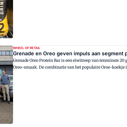
een marktaandeel van 64 procent. Ketens spelen erop in. 'Ieder
WHEEL OF RETAIL
Grenade en Oreo geven impuls aan segment 
Grenade Oreo Protein Bar is een eiwitreep van tenminste 20 g
Oreo-smaak. De combinatie van het populaire Oroe-koekje i
en snelgroeiend segment. De retail is lovend en kent de categ