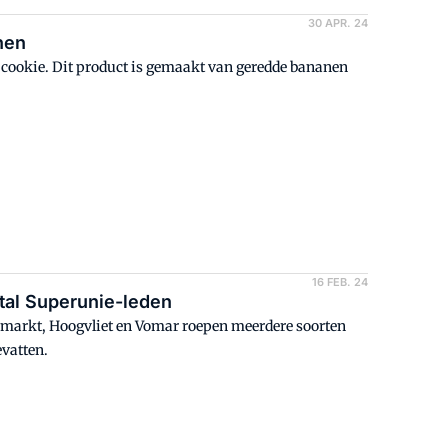
30 APR. 24
nen
 cookie. Dit product is gemaakt van geredde bananen
16 FEB. 24
ntal Superunie-leden
amarkt, Hoogvliet en Vomar roepen meerdere soorten
evatten.