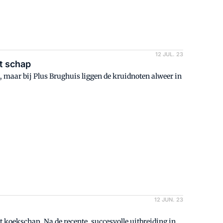
12 JUL. 23
et schap
 maar bij Plus Brughuis liggen de kruidnoten alweer in
12 JUN. 23
t koekschap. Na de recente, succesvolle uitbreiding in