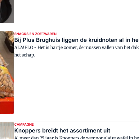
SNACKS EN ZOETWAREN
Bij Plus Brughuis liggen de kruidnoten al in h
ALMELO - Het is hartje zomer, de mussen vallen van het dak,
het schap.
CAMPAGNE
Knoppers breidt het assortiment uit
Al meer dan 25 jaar is Knoppers de zeer populaire wafel in he