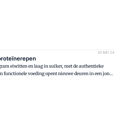
 type sporter kan bij ons terecht.'
30 MEI 24
proteïnerepen
ram eiwitten en laag in suiker, met de authentieke
n functionele voeding opent nieuwe deuren in een jong
orieprijs én de Young Wheel toe.