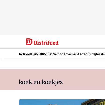
Actueel
Handel
Industrie
Ondernemen
Feiten & Cijfers
P
koek en koekjes