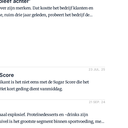
leef achter'
r zijn merken. Dat kostte het bedrijf klanten en
 ruim drie jaar geleden, probeert het bedrijf de
etingdirecteur Roderick Hietbrink: het marktaandeel
ren laat het koekjes- en chocoladebedrijf weer flink
23 JUL. 25
 Score
ikant is het niet eens met de Sugar Score die het
 Het kort geding dient vanmiddag.
21 SEP. 24
al explosief. Proteïnedesserts en -drinks zijn
uivel is het grootste segment binnen sportvoeding, met