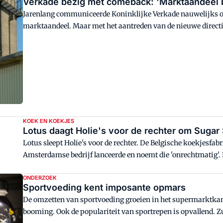
Verkade bezig met comeback: 'Marktaandeel b
Jarenlang communiceerde Koninklijke Verkade nauwelijks ove
marktaandeel. Maar met het aantreden van de nieuwe directie,
opgelopen schade te repareren. En met succes, volgens mark
groeit weer en met de eigen medewerkers als socialemediaster
van zich horen.
KOEK EN KOEKJES
Lotus daagt Holie's voor de rechter om Sugar
Lotus sleept Holie's voor de rechter. De Belgische koekjesfabr
Amsterdamse bedrijf lanceerde en noemt die 'onrechtmatig'.
ONDERZOEK
Sportvoeding kent imposante opmars
De omzetten van sportvoeding groeien in het supermarktkana
booming. Ook de populariteit van sportrepen is opvallend. Z