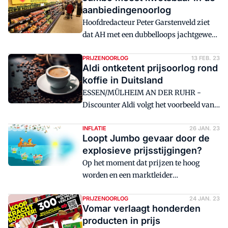
een supermarktoorlog om marktaandeel
aanbiedingenoorlog
terug te winnen. Maar wie kan dat, met
Hoofdredacteur Peter Garstenveld ziet
de gedaalde marges, betalen?
dat AH met een dubbelloops jachtgeweer
de jacht op Jumbo heeft geopend. AH zet
immers aanbiedingen in om zijn
PRIJZENOORLOG
13 FEB. 23
Aldi ontketent prijsoorlog rond
vastlaagrange te promoten. Veghel moet
koffie in Duitsland
keuzes maken.
ESSEN/MÜLHEIM AN DER RUHR -
Discounter Aldi volgt het voorbeeld van
concurrent Kaufland en verlaagt de prijs
van koffie. Een prijsoorlog tekent zich af
INFLATIE
26 JAN. 23
Loopt Jumbo gevaar door de
in Duitsland.
explosieve prijsstijgingen?
Op het moment dat prijzen te hoog
worden en een marktleider
marktaandeel verliest, volgt er een
prijzenoorlog. Dat is een wetmatigheid.
PRIJZENOORLOG
24 JAN. 23
Vomar verlaagt honderden
Ketens met te dunne marges lopen dan
producten in prijs
groot gevaar. Hoever zitten de