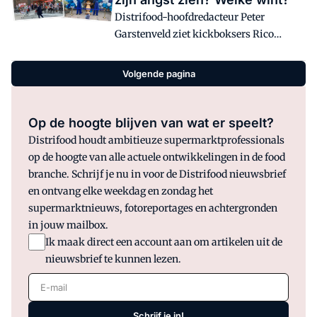
middenin een prijsoorlog.
Distrifood-hoofdredacteur Peter
Garstenveld ziet kickboksers Rico
Verhoeven en Alistair Overeem en ziet
parallellen met supermarkten,
Volgende pagina
prijzenoorlogen en de strijd om
vestigingspunten.
Op de hoogte blijven van wat er speelt?
Distrifood houdt ambitieuze supermarktprofessionals
op de hoogte van alle actuele ontwikkelingen in de food
branche. Schrijf je nu in voor de Distrifood nieuwsbrief
en ontvang elke weekdag en zondag het
supermarktnieuws, fotoreportages en achtergronden
in jouw mailbox.
Ik maak direct een account aan om artikelen uit de
nieuwsbrief te kunnen lezen.
E-mail
Schrijf je in!