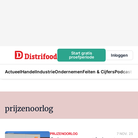
Start gratis
Inloggen
proefperiode
Actueel
Handel
Industrie
Ondernemen
Feiten & Cijfers
Podcast
prijzenoorlog
PRIJZENOORLOG
7 NOV. 25