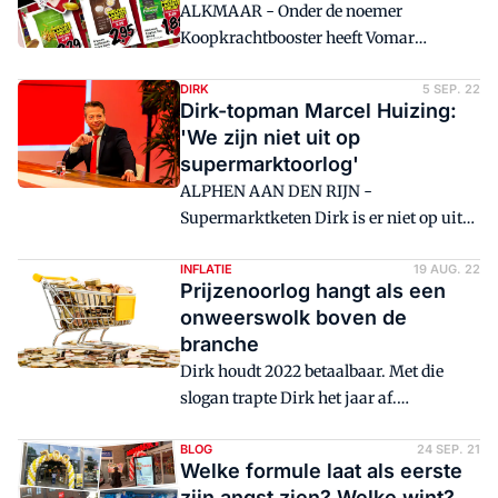
ALKMAAR - Onder de noemer
Nederlandse supermarkten van een
Koopkrachtbooster heeft Vomar
derde, nietsontziende prijzenslag? Het
honderden producten in prijs verlaagd.
eerste element van de wet naar een
DIRK
5 SEP. 22
prijzenoorlog is immers al in gang
Dirk-topman Marcel Huizing:
gezet: torenhoge prijzen. En wie loopt er
'We zijn niet uit op
dan gevaar, een keten met druk op
supermarktoorlog'
marge als Jumbo? De Superunie-leden?
ALPHEN AAN DEN RIJN -
Distrifood duikt in de 'prijs'.
Supermarktketen Dirk is er niet op uit
om een prijzenoorlog te ontketenen.
INFLATIE
19 AUG. 22
Prijzenoorlog hangt als een
onweerswolk boven de
branche
Dirk houdt 2022 betaalbaar. Met die
slogan trapte Dirk het jaar af.
Ondertussen giert de inflatie de pan uit.
Er hoeft maar een supermarktketen de
BLOG
24 SEP. 21
Welke formule laat als eerste
lont in het kruitvat te steken en we zitten
zijn angst zien? Welke wint?