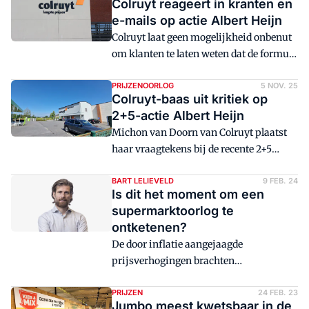
Colruyt reageert in kranten en
e-mails op actie Albert Heijn
Colruyt laat geen mogelijkheid onbenut
om klanten te laten weten dat de formule
reageert op de 2+5-gratis-promotiestunt
van Albert Heijn.
PRIJZENOORLOG
5 NOV. 25
Colruyt-baas uit kritiek op
2+5-actie Albert Heijn
Michon van Doorn van Colruyt plaatst
haar vraagtekens bij de recente 2+5
gratis-aanbiedingen van Albert Heijn
België.
BART LELIEVELD
9 FEB. 24
Is dit het moment om een
supermarktoorlog te
ontketenen?
De door inflatie aangejaagde
prijsverhogingen brachten
consumenten op drift. De oplossing voor
formules die daaronder lijden is simpel:
PRIJZEN
24 FEB. 23
Jumbo meest kwetsbaar in de