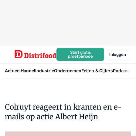
Start gratis
Inloggen
proefperiode
Actueel
Handel
Industrie
Ondernemen
Feiten & Cijfers
Podcast
Colruyt reageert in kranten en e-
mails op actie Albert Heijn