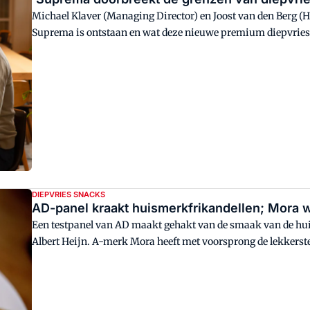
Michael Klaver (Managing Director) en Joost van den Berg (H
Suprema is ontstaan en wat deze nieuwe premium diepvriespi
ontwikkeling achter het product en laten zien hoe dit concep
bepaalt, passend bij de veranderende behoeften van de cons
DIEPVRIES SNACKS
AD-panel kraakt huismerkfrikandellen; Mora w
Een testpanel van AD maakt gehakt van de smaak van de hui
Albert Heijn. A-merk Mora heeft met voorsprong de lekkerste