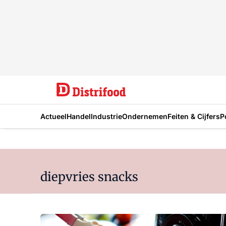
Actueel
Handel
Industrie
Ondernemen
Feiten & Cijfers
P
diepvries snacks