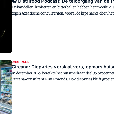
🎧 Distrifood Podcast: De teloorgang van de f
Frikandellen, kroketten en bitterballen hebben het moeilijk.
tegen Aziatische concurrenten. Vooral de kipsnacks doen h
populariteit.
ONDERZOEK
Circana: Diepvries verslaat vers, opmars huism
In december 2025 bereikte het huismerkaandeel 35 procent e
Circana‑consultant Rini Emonds. Ook diepvries blijft groei
prijzen. Daarmee presteert het segment beter dan vers.