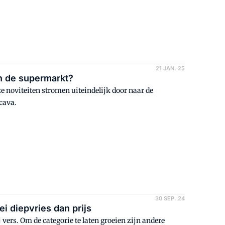
21 JAN. 25
n de supermarkt?
e noviteiten stromen uiteindelijk door naar de
ecava.
30 SEP. 24
i diepvries dan prijs
j vers. Om de categorie te laten groeien zijn andere