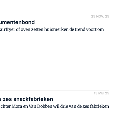
25 NOV. 25
sumentenbond
e airfryer of oven zetten huismerken de trend voort om
15 MEI 25
de zes snackfabrieken
achter Mora en Van Dobben wil drie van de zes fabrieken