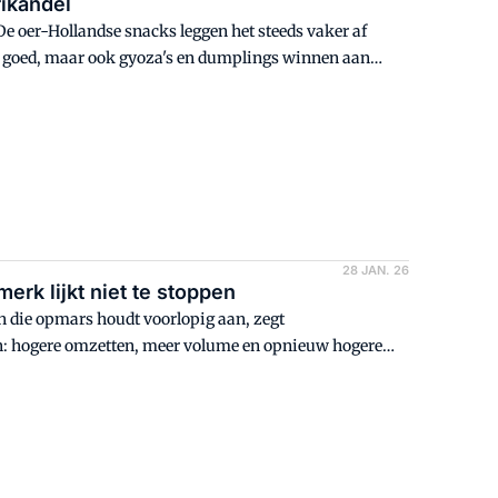
rikandel
 De oer-Hollandse snacks leggen het steeds vaker af
et goed, maar ook gyoza's en dumplings winnen aan
28 JAN. 26
erk lijkt niet te stoppen
n die opmars houdt voorlopig aan, zegt
en: hogere omzetten, meer volume en opnieuw hogere