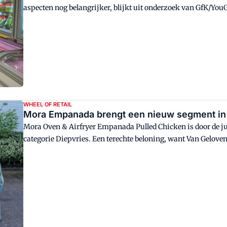
aspecten nog belangrijker, blijkt uit onderzoek van GfK/You
WHEEL OF RETAIL
Mora Empanada brengt een nieuw segment in 
Mora Oven & Airfryer Empanada Pulled Chicken is door de ju
categorie Diepvries. Een terechte beloning, want Van Gelov
gebruiksmoment toe aan het schap.