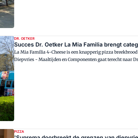
DR. OETKER
Succes Dr. Oetker La Mia Familia brengt categ
La Mia Familia 4-Cheese is een knapperig pizza breekbrood
Diepvries - Maaltijden en Componenten gaat terecht naar Dr.
PIZZA
'Suprema doorbreekt de grenzen van diepvries