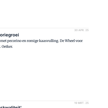
30 APR. 25
oriegroei
 met pecorino en romige kaasvulling. De Wheel voor
 Oetker.
19 MRT. 25
kwaliteit'