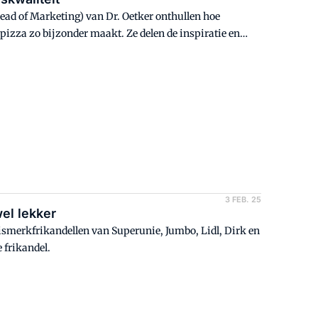
ead of Marketing) van Dr. Oetker onthullen hoe
zza zo bijzonder maakt. Ze delen de inspiratie en
t de nieuwe kwaliteitsstandaard voor vriesvers pizza
ument.
3 FEB. 25
el lekker
smerkfrikandellen van Superunie, Jumbo, Lidl, Dirk en
 frikandel.