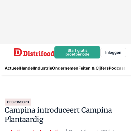
Start gratis
Inloggen
proefperiode
Actueel
Handel
Industrie
Ondernemen
Feiten & Cijfers
Podcast
GESPONSORD
Campina introduceert Campina
Plantaardig