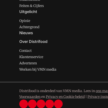
Feiten & Cijfers
Uitgelicht
Opinie
Achtergrond
Nieuws
Over Distrifood
Contact
Klantenservice
Adverteren
Werken bij VMN media
Distrifood is onderdeel van VMN media. Lees in
ons man
Voorwaarden
en
Privacy en Cookie beleid
|
Privacy inst