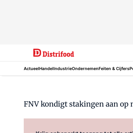
Actueel
Handel
Industrie
Ondernemen
Feiten & Cijfers
P
FNV kondigt stakingen aan op 