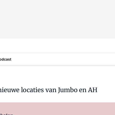
odcast
nieuwe locaties van Jumbo en AH
Log in
om dit artikel te lezen.