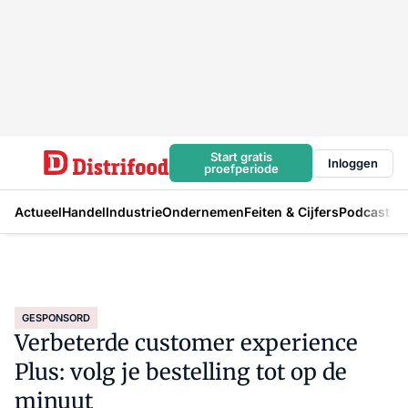
Start gratis
Inloggen
proefperiode
Actueel
Handel
Industrie
Ondernemen
Feiten & Cijfers
Podcast
GESPONSORD
Verbeterde customer experience
Plus: volg je bestelling tot op de
minuut