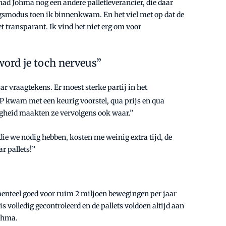
had Johma nog een andere palletleverancier, die daar
ingsmodus toen ik binnenkwam. En het viel met op dat de
t transparant. Ik vind het niet erg om voor
 word je toch nerveus”
r vraagtekens. Er moest sterke partij in het
IPP kwam met een keurig voorstel, qua prijs en qua
digheid maakten ze vervolgens ook waar.”
 die we nodig hebben, kosten me weinig extra tijd, de
r pallets!”
menteel goed voor ruim 2 miljoen bewegingen per jaar
s volledig gecontroleerd en de pallets voldoen altijd aan
Johma.