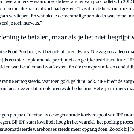
n leveranciers – waaronder de leverancier van pool pallets. In 2012 
emco met die partij al snel had gezien: “Ik zat in de herstructurer
gaan verdiepen. En wat bleek: de toenmalige aanbieder was totaal nie
 word je toch nerveus.”
lening te betalen, maar als je het niet begrijpt
 Food Producer, zat het ook al jaren dwars. Die zag ook alleen maa
stijds een sterk opkomende partij met een gelijke bedrijfscultuur: “
hield en wat het allemaal zou kosten. En die transparantie en eendui
arantie er nog steeds. Wat toen gold, geldt nu ook. “IPP biedt de zorg
eruisloos mee en dat is ook precies de bedoeling. Het zijn immers maa
gen per jaar. In totaal is de zogenaamde koelvers pool van IPP mo
gon. Bij IPP staat kwaliteit hoog in het vaandel; het pooling proces i
n geautomatiseerde warehouses steeds meer opgang doen. Zo ook bij 