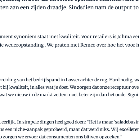
ten aan een zijden draadje. Sindsdien nam de output 
ument synoniem staat met kwaliteit. Voor retailers is Johma 
die wederopstanding . We praten met Remco over hoe het voor 
breiding van het bedrijfspand in Losser achter de rug. Hard nodig, 
 bij kwaliteit, in alles wat je doet. We zorgen dat onze receptuur overa
at we nieuw in de markt zetten moet beter zijn dan het oude. Signif
 eerlijk. In simpele dingen heel goed doen: “Het is maar ‘saladebusin
ens een niche-aanpak geprobeerd, maar dat werd niks. Wij excellere
 zo zorgen we ervoor dat consumenten ons blijven opzoeken.”