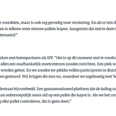
ordelen, maar is ook erg gevoelig voor verstoring. En als er iets de
 is telkens weer nieuwe pallets kopen. Aangezien dat niet te doen is
ternatief.”
 met ketenpartners als IPP. “Het is op dit moment niet te voorkome
 allen een onafhankelijk meetcentrum zouden inrichten. Een plek wa
worden getest. En we zouden ter plekke willen participeren in distr
en gestuurd. Wij krijgen die mix nu, waardoor we regelmatig met ‘le
traat bijvoorbeeld. Een geautomatiseerd platform dat de lading naar
n onherroepelijk soms stil op een pallet die kapot is. Als we het c
ke pallet controleren, dat is geen doen.”