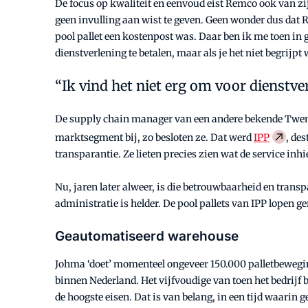
De focus op kwaliteit en eenvoud eist Remco ook van zij
geen invulling aan wist te geven. Geen wonder dus dat R
pool pallet een kostenpost was. Daar ben ik me toen in 
dienstverlening te betalen, maar als je het niet begrijpt
Ik vind het niet erg om voor dienstver
De supply chain manager van een andere bekende Twentse
marktsegment bij, zo besloten ze. Dat werd
IPP
, de
transparantie. Ze lieten precies zien wat de service in
Nu, jaren later alweer, is die betrouwbaarheid en transp
administratie is helder. De pool pallets van IPP lopen g
Geautomatiseerd warehouse
Johma ‘doet’ momenteel ongeveer 150.000 palletbewegin
binnen Nederland. Het vijfvoudige van toen het bedrijf be
de hoogste eisen. Dat is van belang, in een tijd waari