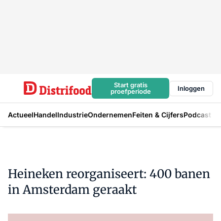
Start gratis
Inloggen
proefperiode
Actueel
Handel
Industrie
Ondernemen
Feiten & Cijfers
Podcast
Heineken reorganiseert: 400 banen
in Amsterdam geraakt