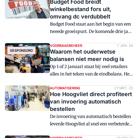
Budget Food breidt
winkelbestand fors uit,
omvang dc verdubbelt
Budget Food staat aan het begin van een
tweede groeispurt. De komende drie jaar
opent de partijhandelformule met name
in het oosten en noorden van Nederland
VOORRAADBEHEER
7 JAN. 26
GESPONSORD
Waarom het ouderwetse
nieuwe vestigingspunten. Om die reden
balansen niet meer nodig is
groeit het distributiecentrum op het
Op 1 of 2 januari staat bij veel retailers
hoofdkantoor in Middenmeer bijna uit
alles in het teken van de eindbalans. Het
tot tweemaal de huidige oppervlakte.
tellen en corrigeren van de
winkelvoorraad. Is dit efficiënt
AUTOMATISERING
27 MRT. 25
Hoe Hoogvliet direct profiteert
voorraadbeheer? René Postma van
van invoering automatisch
Axians vindt van niet. Zijn tip: 'Maak
bestellen
gebruik van replenishment software en
De invoering van automatisch bestellen
stel regels op om de voorraad slim te
leverde Hoogvliet al snel een verbeterde
tellen.'
beschikbaarheid op en de derving nam