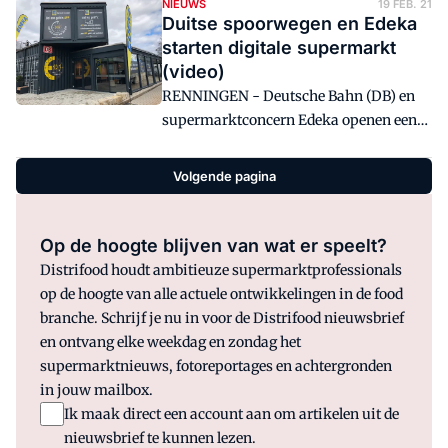
handscanners gaan gebruiken.
NIEUWS
19 FEB. 21
Duitse spoorwegen en Edeka
starten digitale supermarkt
(video)
RENNINGEN - Deutsche Bahn (DB) en
supermarktconcern Edeka openen een
digitale afhaalsupermarkt op het
nieuwe treinstation in Renningen.
Volgende pagina
Op de hoogte blijven van wat er speelt?
Distrifood houdt ambitieuze supermarktprofessionals
op de hoogte van alle actuele ontwikkelingen in de food
branche. Schrijf je nu in voor de Distrifood nieuwsbrief
en ontvang elke weekdag en zondag het
supermarktnieuws, fotoreportages en achtergronden
in jouw mailbox.
Ik maak direct een account aan om artikelen uit de
nieuwsbrief te kunnen lezen.