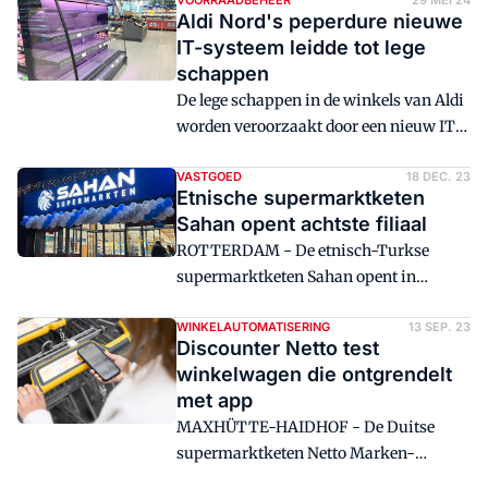
zienderogen af. De komende tijd zullen
VOORRAADBEHEER
29 MEI 24
Aldi Nord's peperdure nieuwe
nog meer verbeteringen zichtbaar zijn,
IT-systeem leidde tot lege
geven supply chain manager Jan van
schappen
Rijn en improvement manager Saskia
De lege schappen in de winkels van Aldi
van Trierum aan.
worden veroorzaakt door een nieuw IT-
systeem dat de discounter in heel Europa
wil uitrollen.
VASTGOED
18 DEC. 23
Etnische supermarktketen
Sahan opent achtste filiaal
ROTTERDAM - De etnisch-Turkse
supermarktketen Sahan opent in
thuisbasis Rotterdam het achtste filiaal
van de keten. De winkel is gevestigd aan
WINKELAUTOMATISERING
13 SEP. 23
Discounter Netto test
winkelboulevard Big Shops in
winkelwagen die ontgrendelt
Rotterdam-West.
met app
MAXHÜTTE-HAIDHOF - De Duitse
supermarktketen Netto Marken-
Discount test een winkelwagen die niet