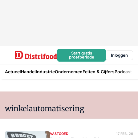
Start gratis
Inloggen
proefperiode
Actueel
Handel
Industrie
Ondernemen
Feiten & Cijfers
Podcast
winkelautomatisering
VASTGOED
17 FEB. 26