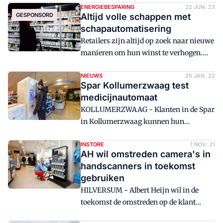
alleen muntjes slikt, maar ook is te
ENERGIEBESPARING
22 JUN. 23
GESPONSORD
Altijd volle schappen met
ontgrendelen met de eigen Netto-app.
schapautomatisering
Retailers zijn altijd op zoek naar nieuwe
manieren om hun winst te verhogen.
Winkelefficiëntie is cruciaal voor de
winstgevendheid, maar
NIEUWS
26 JAN. 22
Spar Kollumerzwaag test
personeelstekorten kunnen dit
medicijnautomaat
moeilijker maken.
KOLLUMERZWAAG - Klanten in de Spar
in Kollumerzwaag kunnen hun
medicijnen uit een automaat ophalen.
De winkel heeft ruimere openingstijden
INSTORE
1 NOV. 21
AH wil omstreden camera's in
dan de apotheek.
handscanners in toekomst
gebruiken
HILVERSUM - Albert Heijn wil in de
toekomst de omstreden op de klant
gerichte omstreden camera's in