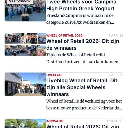
GESPONSORD
Twee Wheels voor Campina
High Protein Greek Yoghurt
FrieslandCampina is winnaar in de
categorie Zuivel/zuiveldranken én
winnaar van de Consumenten Wheel,
met Campina High Protein Greek
WHEEL OF RETAIL 2026
7 APR. 26
Wheel of Retail 2026: Dit zijn
Yoghurt Naturel. De retail én de
de winnaars
consument waarderen de introductie.
Tijdens de Wheel of Retail reikt
Distrifood prijzen uit aan fabrikanten
die zich in het voorgaande jaar
onderscheidden met innovatieve
LIVEBLOG
7 APR. 26
Liveblog Wheel of Retail: Dit
introducties. In dit artikel lees je welke
zijn alle Special Wheels
succesvolle innovaties dit jaar hebben
winnaars
gewonnen.
Wheel of Retail is dé verkiezing voor het
beste nieuwe product in de Nederlandse
supermarktwereld. Ook dit jaar reikt
Distrifood op 7 april de Wheel prijzen uit
INNOVATIE
17 MRT. 26
Wheel of Retail 2026: Dit zijn