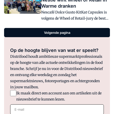
componenten én in het hele
Warme dranken
supermarktassortiment.
Nescafé Dolce Gusto KitKat Capsules is
volgens de Wheel of Retail-jury de beste
productintroductie van 2024 in de
categorie Warme dranken.
Volgende pagina
Op de hoogte blijven van wat er speelt?
Distrifood houdt ambitieuze supermarktprofessionals
op de hoogte van alle actuele ontwikkelingen in de food
branche. Schrijf je nu in voor de Distrifood nieuwsbrief
en ontvang elke weekdag en zondag het
supermarktnieuws, fotoreportages en achtergronden
in jouw mailbox.
Ik maak direct een account aan om artikelen uit de
nieuwsbrief te kunnen lezen.
E-mail