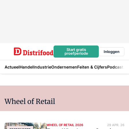
Start gratis
Inloggen
proefperiode
Actueel
Handel
Industrie
Ondernemen
Feiten & Cijfers
Podcast
Wheel of Retail
WHEEL OF RETAIL 2026
29 APR. 26