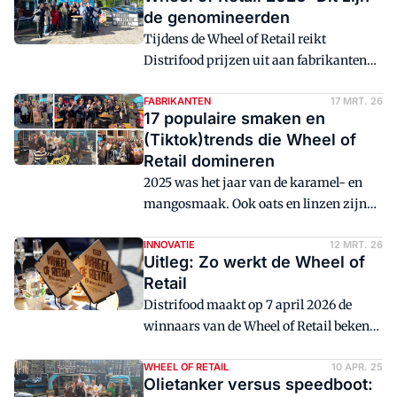
voor de beste productintroducties. Met
de genomineerden
een Wheel on Wheels pop-upfeestje
Tijdens de Wheel of Retail reikt
bezoeken we de winnaars
Distrifood prijzen uit aan fabrikanten
onaangekondigd op locatie aan het
die zich in het voorgaande jaar
hoofdkantoor. Ontdek in dit liveblog de
onderscheidden met innovatieve
FABRIKANTEN
17 MRT. 26
winnaars.
17 populaire smaken en
introducties. In dit artikel de lijst met
(Tiktok)trends die Wheel of
genomineerden van de meest
Retail domineren
succesvolle, nieuwe producten die in
2025 was het jaar van de karamel- en
2025 in de supermarkt zijn
mangosmaak. Ook oats en linzen zijn
geïntroduceerd.
populaire trends bij fabrikanten die
nieuwe producten lanceerden. Maar
INNOVATIE
12 MRT. 26
Uitleg: Zo werkt de Wheel of
niets kwam in de buurt van het aantal
Retail
introducties dat meesurfte op de nog
Distrifood maakt op 7 april 2026 de
altijd voortdurende proteïnegolf.
winnaars van de Wheel of Retail bekend.
De Wheel is al 50 jaar de belangrijkste
prijs voor productintroducties in de
WHEEL OF RETAIL
10 APR. 25
Olietanker versus speedboot:
Nederlandse supermarktbranche. Het is