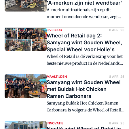
'A-merken zijn niet wendbaar'
dé verkiezing voor het beste nieuwe
A-merkmultinationals zijn op dit
product in de Nederlandse
moment onvoldoende wendbaar, zegt
supermarktwereld. De genomineerden
productinnovatiespecialist Theo
weten we op 17 maart.
Toering. 'Het is olietanker versus
LIVEBLOG
8 APR. 25
Wheel of Retail dag 2:
speedboot.' Distrifood bezocht tijdens
Samyang wint Gouden Wheel,
Wheel of Retail zowel winnende
Special Wheel voor Holie's
olietankers als speedboten en
Wheel of Retail is dé verkiezing voor het
constateerde duidelijke
beste nieuwe product in de Nederlandse
cultuurverschillen.
supermarktwereld. Ook dit jaar reikt
Distrifood op 7 en 8 april de Wheel
MAALTIJDEN
8 APR. 25
Samyang wint Gouden Wheel
prijzen uit voor de beste
met Buldak Hot Chicken
productintroducties. Met een Wheel on
Ramen Carbonara
Wheels pop-upfeestje bezoeken we de
Samyang Buldak Hot Chicken Ramen
winnaars onaangekondigd op locatie
Carbonara is volgens de Wheel of Retail-
aan het hoofdkantoor. Ontdek in dit
jury de beste productintroductie van
liveblog de winnaars van de tweede dag.
2024 in de categorie Maaltijden en
INNOVATIE
8 APR. 25
Nestlé wint Wheel of Retail in