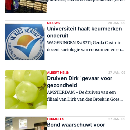
meldt dat uit de tot nu toe in 2008
uitgevoerde controles bij ...
NIEUWS
28 JAN. 09
Universiteit haalt keurmerken
onderuit
WAGENINGEN &#8211; Gerda Casimir,
docent sociologie van consumenten en
huishoudens aan de Universiteit
Wageningen, pleit voor &#233;&#233;n
nationaal keurmerk op producten. 'Het
ALBERT HEIJN
27 JAN. 09
wordt tijd dat de schijnkeurmerken
Druiven Dirk 'gevaar voor
verdwijnen.' <BR />
gezondheid
AMSTERDAM - De druiven van een
filiaal van Dirk van den Broek in Goes
kunnen mogelijk acute
gezondheidsschade opleveren. Dat blijkt
FORMULES
27 JAN. 09
uit een onderzoek ...
Bond waarschuwt voor