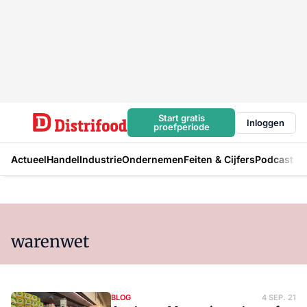
Start gratis
Inloggen
proefperiode
Actueel
Handel
Industrie
Ondernemen
Feiten & Cijfers
Podcast
warenwet
BLOG
4 SEP. 21