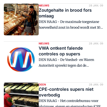
NIEUWS
28 JAN. 09
Zoutgehalte in brood fors
omlaag
DEN HAAG - De maximale toegestane
hoeveelheid zout in brood wordt met 10
procent verlaagd.<BR />
NIEUWS
28 JAN. 09
VWA ontkent falende
controles op supers
DEN HAAG - De Voedsel- en Waren
Autoriteit spreekt tegen dat de
voedselveiligheid in supermarkten in
gevaar is, zoals dinsdag in een aantal
GPD-bladen werd gemeld.<BR />
DEEN
28 JAN. 09
CPE-controles supers niet
overbodig
DEN HAAG - Het controlebureau voor
pluimvee, eieren en eierproducten (CPE)