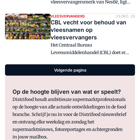
vleesvervangersmerk van Nestlé, ligt
torenhoog bleef.
niet meer in het schap bij Albert Heijn.
Een woordvoerder van Albert Heijn zegt
VLEESVERVANGERS
23 DEC. 25
CBL vecht voor behoud van
dat het bedrijf 'in goed overleg met
vleesnamen op
Nestlé' heeft besloten om Garden
vleesvervangers
Gourmet uit te faseren 'per eind vorig
Het Centraal Bureau
jaar'.
Levensmiddelenhandel (CBL) doet er
alles aan om te voorkomen dat er een
ban komt op het gebruik van
Volgende pagina
vleesnamen voor vleesalternatieven. Het
Europees Parlement stelt een verbod
voor, maar dat stuit op veel weerstand.
Op de hoogte blijven van wat er speelt?
Distrifood houdt ambitieuze supermarktprofessionals
op de hoogte van alle actuele ontwikkelingen in de food
branche. Schrijf je nu in voor de Distrifood nieuwsbrief
en ontvang elke weekdag en zondag het
supermarktnieuws, fotoreportages en achtergronden
in jouw mailbox.