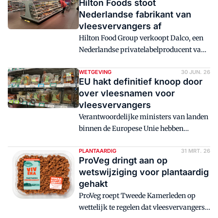
Hilton Foods stoot
Nederlandse fabrikant van
vleesvervangers af
Hilton Food Group verkoopt Dalco, een
Nederlandse privatelabelproducent van
vleesvervangers uit Oss.
WETGEVING
30 JUN. 26
EU hakt definitief knoop door
over vleesnamen voor
vleesvervangers
Verantwoordelijke ministers van landen
binnen de Europese Unie hebben
definitief de knoop doorgehakt over
namen die mogen worden gebruikt voor
PLANTAARDIG
31 MRT. 26
ProVeg dringt aan op
vleesvervangers.
wetswijziging voor plantaardig
gehakt
ProVeg roept Tweede Kamerleden op
wettelijk te regelen dat vleesvervangers