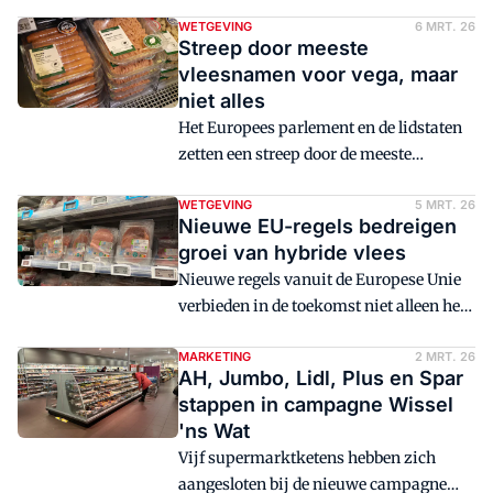
ook gehakt mogen heten.
WETGEVING
6 MRT. 26
Streep door meeste
vleesnamen voor vega, maar
niet alles
Het Europees parlement en de lidstaten
zetten een streep door de meeste
vleesnamen voor plantaardige
alternatieven. Maar niet alles gaat in de
WETGEVING
5 MRT. 26
Nieuwe EU-regels bedreigen
ban.
groei van hybride vlees
Nieuwe regels vanuit de Europese Unie
verbieden in de toekomst niet alleen het
gebruik van vleesnamen voor
vleesvervangers, maar ook voor het
MARKETING
2 MRT. 26
AH, Jumbo, Lidl, Plus en Spar
snelgroeiende segment van hybride
stappen in campagne Wissel
vleesproducten.
'ns Wat
Vijf supermarktketens hebben zich
aangesloten bij de nieuwe campagne