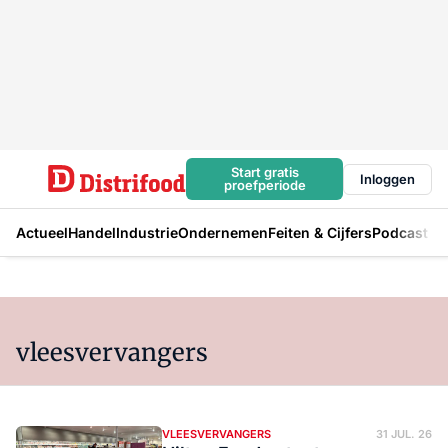
Start gratis
Inloggen
proefperiode
Actueel
Handel
Industrie
Ondernemen
Feiten & Cijfers
Podcast
vleesvervangers
VLEESVERVANGERS
31 JUL. 26