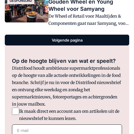
GESPONSORD
Gouden Wheel én Young
Wheel voor Samyang
De Wheel of Retail voor Maaltijden &
Componenten gaat naar Samyang, voor
de nieuwe Buldak Hot Chicken Ramen
Carbonara. Het succes is mede
Volgende pagina
veroorzaakt door content op sociale
media, deels van influencers en
beroemdheden.
Op de hoogte blijven van wat er speelt?
Distrifood houdt ambitieuze supermarktprofessionals
op de hoogte van alle actuele ontwikkelingen in de food
branche. Schrijf je nu in voor de Distrifood nieuwsbrief
en ontvang elke weekdag en zondag het
supermarktnieuws, fotoreportages en achtergronden
in jouw mailbox.
Ik maak direct een account aan om artikelen uit de
nieuwsbrief te kunnen lezen.
E-mail