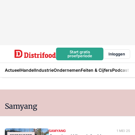
Start gratis
Inloggen
proefperiode
Actueel
Handel
Industrie
Ondernemen
Feiten & Cijfers
Podcast
Samyang
SAMYANG
1 MEI 25