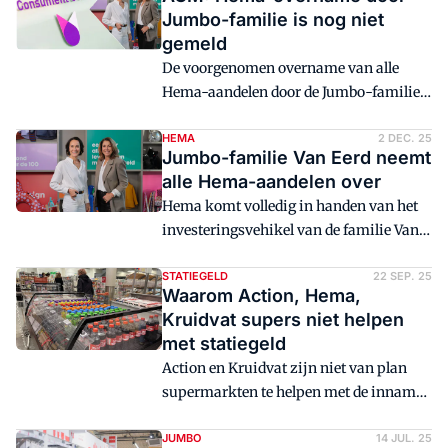
van Hema afgerond.
Jumbo-familie is nog niet
gemeld
De voorgenomen overname van alle
Hema-aandelen door de Jumbo-familie
Van Eerd, is nog niet gemeld bij de
Autoriteit Consument & Markt (ACM).
HEMA
2 DEC. 25
Jumbo-familie Van Eerd neemt
Dat bevestigen betrokken partijen
alle Hema-aandelen over
tegenover Distrifood.
Hema komt volledig in handen van het
investeringsvehikel van de familie Van
Eerd, dat ook eigenaar is van
supermarktketen Jumbo.
STATIEGELD
22 SEP. 25
Waarom Action, Hema,
Kruidvat supers niet helpen
met statiegeld
Action en Kruidvat zijn niet van plan
supermarkten te helpen met de inname
van flessen en blikjes met statiegeld,
blijkt uit een rondgang van Distrifood.
JUMBO
14 JUL. 25