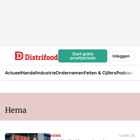
Start gratis
Inloggen
proefperiode
Actueel
Handel
Industrie
Ondernemen
Feiten & Cijfers
Podcast
Hema
HEMA
19 MEI 26