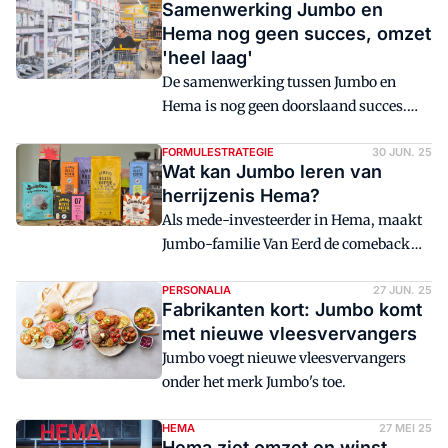
Samenwerking Jumbo en
Hoewel Hema-klanten bij steeds meer
Hema nog geen succes, omzet
winkels lege drankverpakkingen
'heel laag'
kunnen doneren, is het verzilveren van
De samenwerking tussen Jumbo en
statiegeld geen optie. De drie retailers
Hema is nog geen doorslaand succes.
leggen uit wat hen beweegt.
Dat concluderen retailexperts Erik
Hemmes en Paul Moers.
FORMULESTRATEGIE
30 JUN. 25
Wat kan Jumbo leren van
herrijzenis Hema?
Als mede-investeerder in Hema, maakt
Jumbo-familie Van Eerd de comeback
van Hema van dichtbij mee. Hema is
weer écht Hema. Zijn er voor het
PERSONALIA
27 JUN. 25
Fabrikanten kort: Jumbo komt
kwakkelende Jumbo, dat laveert tussen
met nieuwe vleesvervangers
prijsgeruststelling en prijspromotie,
Jumbo voegt nieuwe vleesvervangers
lessen te trekken uit dit succesverhaal?
onder het merk Jumbo's toe.
Om terug te keren naar 'Jumbo zoals
Jumbo bedoeld is'?
HEMA
27 MEI 25
Hema ziet omzet en winst