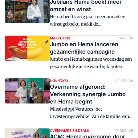
Jubilaris Hema boekt meer
omzet en winst
Hema heeft vorig jaar meer omzet en
winst geboekt, meldt de
warenhuisketen. 'Daarmee is Hema vol
vertrouwen het bijzondere 100e
MARKETING
7 APR. 26
Jumbo en Hema lanceren
jubileumjaar ingegaan.'
gezamenlijke campagne
Jumbo en Hema beginnen woensdag een
gezamenlijke actie waarbij klanten
korting kunnen krijgen. Ze zijn van
plan om in de toekomst meer van dit
NON-FOOD
12 FEB. 26
Overname afgerond:
soort campagnes te lanceren.
Verkenning synergie Jumbo
en Hema begint
Mississippi Ventures, het
investeringsvehikel van de familie Van
Eerd, heeft vandaag de overname van de
resterende 50 procent van de aandelen
OVERNAMES EN DEALS
10 DEC. 25
ACM: Hema-overname door