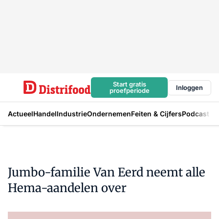
Start gratis
Inloggen
proefperiode
Actueel
Handel
Industrie
Ondernemen
Feiten & Cijfers
Podcast
Jumbo-familie Van Eerd neemt alle
Hema-aandelen over