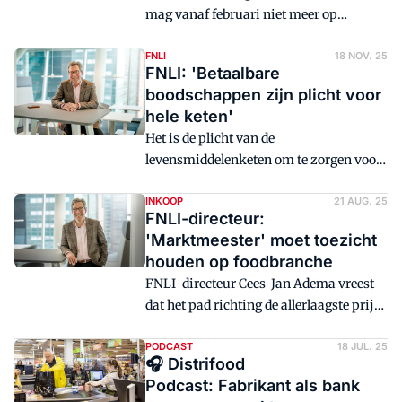
mag vanaf februari niet meer op
alles voorkomen.
kinderen onder de 16 zijn gericht. Dat
staat in de nieuwe reclamecode die
FNLI
18 NOV. 25
FNLI: 'Betaalbare
fabrikantenkoepel FNLI vandaag
boodschappen zijn plicht voor
presenteerde. Over de leeftijdsgrens is
hele keten'
echter nog wel discussie.
Het is de plicht van de
levensmiddelenketen om te zorgen voor
betaalbare boodschappen zonder dat dit
ten koste gaat van het verdienmodel van
INKOOP
21 AUG. 25
FNLI-directeur:
ketenpartijen. Dat zegt FNLI-directeur
'Marktmeester' moet toezicht
Cees-Jan Adema.
houden op foodbranche
FNLI-directeur Cees-Jan Adema vreest
dat het pad richting de allerlaagste prijs
een 'doodlopende weg' is. Binnen een
paar jaar gaan de discussies niet meer
PODCAST
18 JUL. 25
🎧 Distrifood
over bodemprijzen, maar over
Podcast: Fabrikant als bank
leveringszekerheid, voorspelt hij. Ook