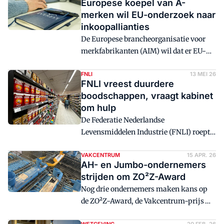
Europese koepel van A-
merken wil EU-onderzoek naar
inkoopallianties
De Europese brancheorganisatie voor
merkfabrikanten (AIM) wil dat er EU-
onderzoek komt naar de werking en
impact van inkoopallianties, en
FNLI
13 MEI 26
FNLI vreest duurdere
'grensoverschrijdende
boodschappen, vraagt kabinet
inkoopstructuren'. De Nederlandse
om hulp
fabrikantenkoepel FNLI steunt de
De Federatie Nederlandse
oproep van AIM.
Levensmiddelen Industrie (FNLI) roept
het kabinet op 'gerichte maatregelen' te
treffen om de stijgende kosten voor
VAKCENTRUM
15 APR. 26
AH- en Jumbo-ondernemers
leveranciers te dempen.
strijden om ZO²Z-Award
Nog drie ondernemers maken kans op
de ZO²Z-Award, de Vakcentrum-prijs
voor de beste zelfstandig