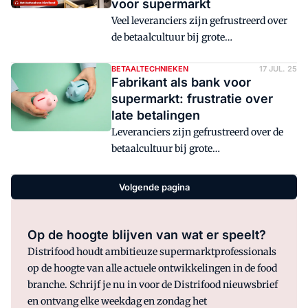
voor supermarkt
vindt Adema dat de branche baat heeft
Veel leveranciers zijn gefrustreerd over
bij een marktmeester, een rol die de
de betaalcultuur bij grote
overheid zou kunnen vervullen.
supermarktformules, blijkt uit een
rondgang van Distrifood. Ze krijgen
BETAALTECHNIEKEN
17 JUL. 25
Fabrikant als bank voor
regelmatig te laat betaald voor producten
supermarkt: frustratie over
die al lang zijn verkocht in de
late betalingen
supermarkt en moeten via trage
Leveranciers zijn gefrustreerd over de
processen achter hun eigen geld aan.
betaalcultuur bij grote
supermarktformules. Ze krijgen
regelmatig te laat betaald voor producten
Volgende pagina
die al lang zijn verkocht in de
supermarkt en moeten achter hun eigen
geld aan, blijkt uit gesprekken met
Op de hoogte blijven van wat er speelt?
vertegenwoordigers van meerdere kleine
Distrifood houdt ambitieuze supermarktprofessionals
en middelgrote fabrikanten. 'Alles draait
op de hoogte van alle actuele ontwikkelingen in de food
om dit principe: zo laat mogelijk
branche. Schrijf je nu in voor de Distrifood nieuwsbrief
betalen.' Branchekoepel FNLI herkent
en ontvang elke weekdag en zondag het