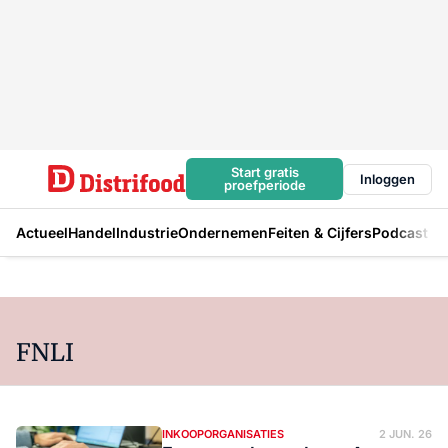
Start gratis
Inloggen
proefperiode
Actueel
Handel
Industrie
Ondernemen
Feiten & Cijfers
Podcast
FNLI
INKOOPORGANISATIES
2 JUN. 26