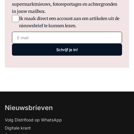
het beeld.
supermarktnieuws, fotoreportages en achtergronden
in jouw mailbox.
Ik maak direct een account aan om artikelen uit de
nieuwsbrief te kunnen lezen.
E-mail
Schrijf je in!
Nieuwsbrieven
Volg Distrifood op WhatsApp
Digitale krant