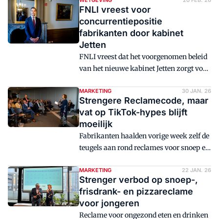
supermarktondernemer van Nederland.
WETGEVING
20 FEB. 26
FNLI vreest voor
concurrentiepositie
fabrikanten door kabinet
Jetten
FNLI vreest dat het voorgenomen beleid
van het nieuwe kabinet Jetten zorgt voor
duurdere boodschappen en de
concurrentiepositie van Nederlandse
MARKETING
30 JAN. 26
Strengere Reclamecode, maar
levensmiddelenfabrikanten aantast.
vat op TikTok-hypes blijft
moeilijk
Fabrikanten haalden vorige week zelf de
teugels aan rond reclames voor snoep en
chocolade. Ze doen dat in de aanloop
naar strengere wetgeving die later van
MARKETING
22 JAN. 26
Strenger verbod op snoep-,
kracht wordt. Volgens fabrikantenkoepel
frisdrank- en pizzareclame
FNLI zien de producenten zelf ook in dat
voor jongeren
een striktere reclamecode noodzakelijk
Reclame voor ongezond eten en drinken
is, ook al kunnen die nieuwe regels niet