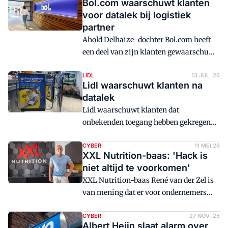
Bol.com waarschuwt klanten
voor datalek bij logistiek
partner
Ahold Delhaize-dochter Bol.com heeft
een deel van zijn klanten gewaarschuwd
dat hun gegevens na een datalek
mogelijk bij hackers terecht zijn
LIDL
13 JUL. 26
Lidl waarschuwt klanten na
gekomen.
datalek
Lidl waarschuwt klanten dat
onbekenden toegang hebben gekregen
tot klantgegevens.
CYBER
11 MEI 26
XXL Nutrition-baas: 'Hack is
niet altijd te voorkomen'
XXL Nutrition-baas René van der Zel is
van mening dat er voor ondernemers
grenzen zijn aan het voorkomen van een
hack door cybercriminelen.
CYBER
27 NOV. 25
Albert Heijn slaat alarm over