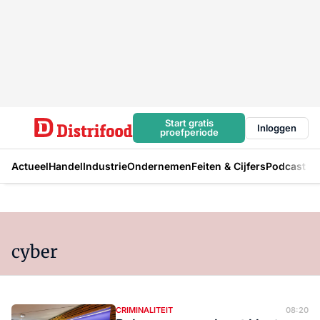
Start gratis
Inloggen
proefperiode
Actueel
Handel
Industrie
Ondernemen
Feiten & Cijfers
Podcast
cyber
CRIMINALITEIT
08:20