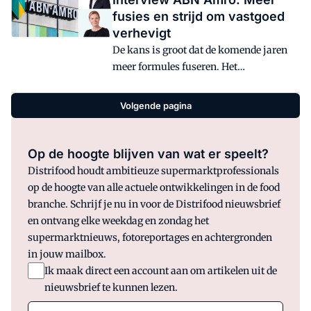
fusies en strijd om vastgoed
verhevigt
De kans is groot dat de komende jaren
meer formules fuseren. Het
verduurzamen van winkels wordt
almaar belangrijker en de strijd om
Volgende pagina
nieuwe vastgoedpunten verhevigt
verder. Dat zeggen ABN Amro-bankiers
Henk Hofstede en Claire van Staaij in
Op de hoogte blijven van wat er speelt?
gesprek met Distrifood.
Distrifood houdt ambitieuze supermarktprofessionals
op de hoogte van alle actuele ontwikkelingen in de food
branche. Schrijf je nu in voor de Distrifood nieuwsbrief
en ontvang elke weekdag en zondag het
supermarktnieuws, fotoreportages en achtergronden
in jouw mailbox.
Ik maak direct een account aan om artikelen uit de
nieuwsbrief te kunnen lezen.
E-mail