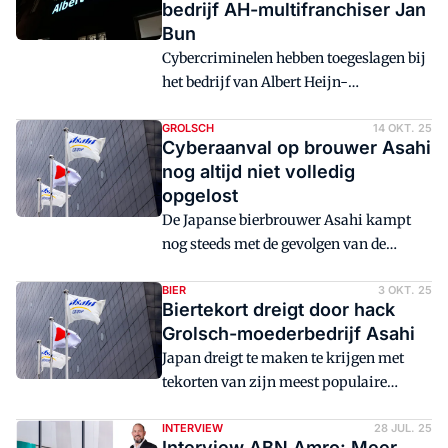
bedrijf AH-multifranchiser Jan
Bun
Cybercriminelen hebben toegeslagen bij
het bedrijf van Albert Heijn-
multifranchiser Jan Bun.
GROLSCH
14 OKT. 25
Cyberaanval op brouwer Asahi
nog altijd niet volledig
opgelost
De Japanse bierbrouwer Asahi kampt
nog steeds met de gevolgen van de
cyberaanval eind vorige maand. Het
bedrijf, dat ook eigenaar is van Grolsch,
BIER
3 OKT. 25
Biertekort dreigt door hack
stelt de presentatie van de
Grolsch-moederbedrijf Asahi
kwartaalcijfers uit.
Japan dreigt te maken te krijgen met
tekorten van zijn meest populaire
biersoorten door een cyberaanval op de
grote brouwer Asahi Group.
INTERVIEW
28 JUL. 25
Interview ABN Amro: Meer