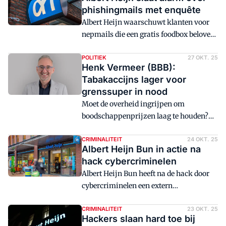
phishingmails met enquête
Albert Heijn waarschuwt klanten voor
nepmails die een gratis foodbox beloven.
Wie de vragenlijst invult, loopt het risico
dat oplichters hun creditcardgegevens
POLITIEK
27 OKT. 25
Henk Vermeer (BBB):
buitmaken.
Tabakaccijns lager voor
grenssuper in nood
Moet de overheid ingrijpen om
boodschappenprijzen laag te houden?
Moeten supermarkten gedwongen
worden sneller stappen te maken op het
CRIMINALITEIT
24 OKT. 25
Albert Heijn Bun in actie na
gebied van duurzaamheid? En moet
hack cybercriminelen
inkopen in het buitenland makkelijker
Albert Heijn Bun heeft na de hack door
worden? Distrifood vraagt in de aanloop
cybercriminelen een extern
naar de Tweede Kamerverkiezingen
cybersecurity-team ingeschakeld en
politici het hemd van het lijf. Vandaag
melding gedaan bij de Autoriteit
CRIMINALITEIT
23 OKT. 25
BBB-Kamerlid Henk Vermeer, nummer 3
Hackers slaan hard toe bij
Persoonsgegevens (AP).
op de kandidatenlijst.