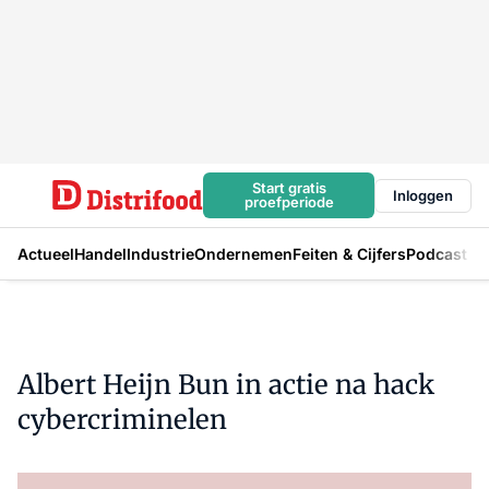
Start gratis
Inloggen
proefperiode
Actueel
Handel
Industrie
Ondernemen
Feiten & Cijfers
Podcast
Albert Heijn Bun in actie na hack
cybercriminelen