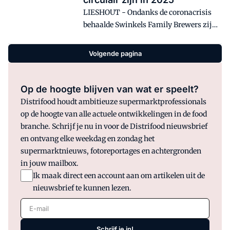
LIESHOUT - Ondanks de coronacrisis
behaalde Swinkels Family Brewers zijn
doel om in 2020 voor 50 procent
circulair te ondernemen. Over vijf jaar
Volgende pagina
moet dat percentage stijgen naar 75
procent.
Op de hoogte blijven van wat er speelt?
Distrifood houdt ambitieuze supermarktprofessionals
op de hoogte van alle actuele ontwikkelingen in de food
branche. Schrijf je nu in voor de Distrifood nieuwsbrief
en ontvang elke weekdag en zondag het
supermarktnieuws, fotoreportages en achtergronden
in jouw mailbox.
Ik maak direct een account aan om artikelen uit de
nieuwsbrief te kunnen lezen.
E-mail
Schrijf je in!