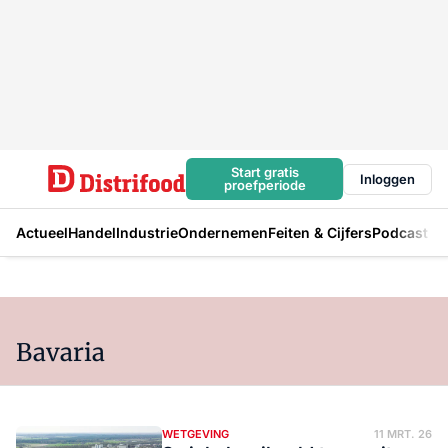
Start gratis
Inloggen
proefperiode
Actueel
Handel
Industrie
Ondernemen
Feiten & Cijfers
Podcast
Bavaria
WETGEVING
11 MRT. 26