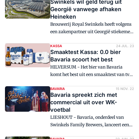
Swinkels wil geld terug uit
Georgië vanwege afhaken
Heineken
Brouwerij Royal Swinkels heeft volgens
een zakenpartner uit Georgië stiekeme
afspraken gemaakt met concurrent
Heineken over het verdelen van de markt
KASSA
24 JUL. 23
Smaaktest Kassa: 0.0 bier
in het Kaukasische land. De twee
Bavaria scoort het best
Nederlandse bedrijven balen van het
HILVERSUM - Het bier van Bavaria
beeld over een schimmige deal dat
komt het best uit een smaaktest van tv
geschetst wordt.
programma Kassa onder 0.0 bieren.
Heineken eindigt op plek 2, gevolgd door
BAVARIA
15 NOV. 22
Bavaria spreekt zich met
Brouwers op 3.
commercial uit over WK-
voetbal
LIESHOUT - Bavaria, onderdeel van
Swinkels Family Brewers, lanceert een
commercial waarmee het de discussie