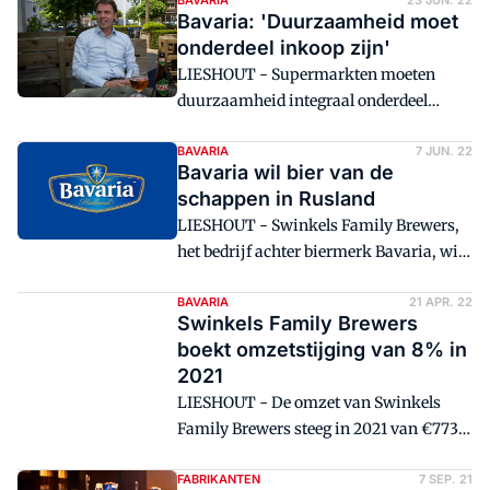
aangaat over het wereldkampioenschap
BAVARIA
23 JUN. 22
Bavaria: 'Duurzaamheid moet
voetbal dat op 20 november start in
onderdeel inkoop zijn'
Qatar.
LIESHOUT - Supermarkten moeten
duurzaamheid integraal onderdeel
maken van het inkoopbeleid. Het draait
nog te vaak om prijs.
BAVARIA
7 JUN. 22
Bavaria wil bier van de
schappen in Rusland
LIESHOUT - Swinkels Family Brewers,
het bedrijf achter biermerk Bavaria, wil
dat zijn bier niet meer wordt verkocht in
Rusland en wil daarom af van zijn
BAVARIA
21 APR. 22
Swinkels Family Brewers
licentie-overeenkomst met de Moscow
boekt omzetstijging van 8% in
Brewing Company.
2021
LIESHOUT - De omzet van Swinkels
Family Brewers steeg in 2021 van €773
naar €836 miljoen, een stijging van 8
procent ten opzichte van 2020. De ebitda
FABRIKANTEN
7 SEP. 21