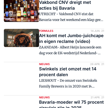
Vakbond CNV dreigt met
steeg met 26 procent, van €70 miljoen in
acties bij Bavaria
2020 naar €88 miljoen in 2021.
UTRECHT - Vakbond CNV eist dat
Bavaria voor het weekend een klap geeft
op een loonsverhoging voor zijn
medewerkers.
FORMULES
14 JUN. 21
AH komt met Jumbo-juichcape
in eigen reclame (video)
ZAANDAM- Albert Heijn lanceerde een
dag voor de EK-wedstrijd Nederland-
Oekraïne een ludieke reclame met
daarin de juichcape van Jumbo op het
NIEUWS
26 APR. 21
Swinkels ziet omzet met 14
eigen YouTube-kanaal.
procent dalen
LIESHOUT - De omzet van Swinkels
Family Brewers is in 2020 met 14
procent gedaald naar €773 miljoen. Ook
het bedrijfsresultaat daalde behoorlijk.
NIEUWS
21 APR. 21
Bavaria-moeder wil 75 procent
circulair zijn in 2025