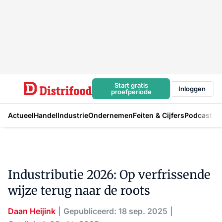
Start gratis
Inloggen
proefperiode
Actueel
Handel
Industrie
Ondernemen
Feiten & Cijfers
Podcast
Industributie 2026: Op verfrissende
wijze terug naar de roots
Daan Heijink
Gepubliceerd: 18 sep. 2025