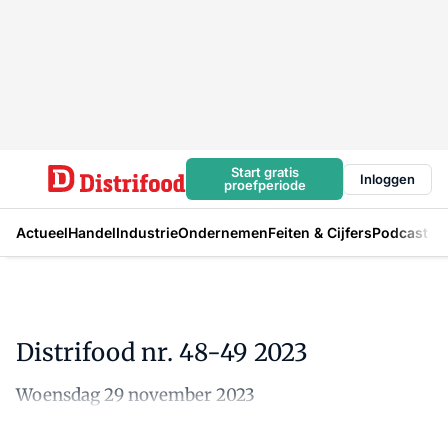
Start gratis
Inloggen
proefperiode
Actueel
Handel
Industrie
Ondernemen
Feiten & Cijfers
Podcast
Distrifood nr. 48-49 2023
Woensdag 29 november 2023