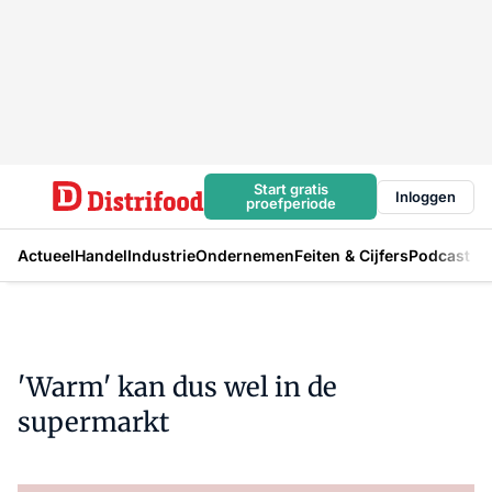
Start gratis
Inloggen
proefperiode
Actueel
Handel
Industrie
Ondernemen
Feiten & Cijfers
Podcast
'Warm' kan dus wel in de
supermarkt