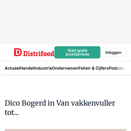
Start gratis
Inloggen
proefperiode
Actueel
Handel
Industrie
Ondernemen
Feiten & Cijfers
Podcast
Dico Bogerd in Van vakkenvuller
tot...