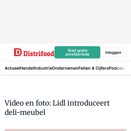
Start gratis
Inloggen
proefperiode
Actueel
Handel
Industrie
Ondernemen
Feiten & Cijfers
Podcast
Video en foto: Lidl introduceert
deli-meubel