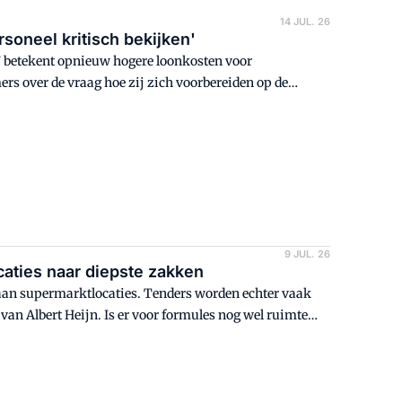
14 JUL. 26
soneel kritisch bekijken'
 betekent opnieuw hogere loonkosten voor
rs over de vraag hoe zij zich voorbereiden op de
 winkels en medewerkers.
9 JUL. 26
caties naar diepste zakken
an supermarktlocaties. Tenders worden echter vaak
an Albert Heijn. Is er voor formules nog wel ruimte