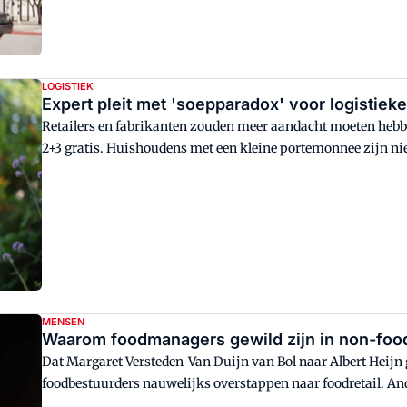
LOGISTIEK
Expert pleit met 'soepparadox' voor logistiek
Retailers en fabrikanten zouden meer aandacht moeten hebb
2+3 gratis. Huishoudens met een kleine portemonnee zijn niet 
keten. Dat zegt logistiek deskundige Hessel Visser in gespre
MENSEN
Waarom foodmanagers gewild zijn in non-food:
Dat Margaret Versteden-Van Duijn van Bol naar Albert Heijn g
foodbestuurders nauwelijks overstappen naar foodretail. An
van Ahold naar WE Fashion. Distrifood spreekt met Kolk, Li