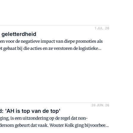
1 JUL. 26
e geletterdheid
en voor de negatieve impact van diepe promoties als
gebaat bij die acties en ze verstoren de logistieke
k met Distrifood.
26 JUN. 26
 'AH is top van de top'
ing, is een uitzondering op de regel dat non-
dersom gebeurt dat vaak. Wouter Kolk ging bijvoorbeeld
nda Keijzer (ceo Homefashion Group), en andere