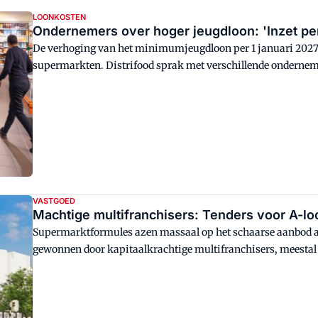
LOONKOSTEN
Ondernemers over hoger jeugdloon: 'Inzet per
De verhoging van het minimumjeugdloon per 1 januari 2027
supermarkten. Distrifood sprak met verschillende onderneme
nieuwe regels en wat de gevolgen volgens hen zijn voor hun
VASTGOED
Machtige multifranchisers: Tenders voor A-lo
Supermarktformules azen massaal op het schaarse aanbod a
gewonnen door kapitaalkrachtige multifranchisers, meestal v
om te groeien?