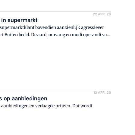
22 APR. 26
 in supermarkt
e supermarktklant bovendien aanzienlijk agressiever
port Buiten beeld. De aard, omvang en modi operandi van
handel.
13 APR. 26
as op aanbiedingen
 aanbiedingen en verlaagde prijzen. Dat wordt
.