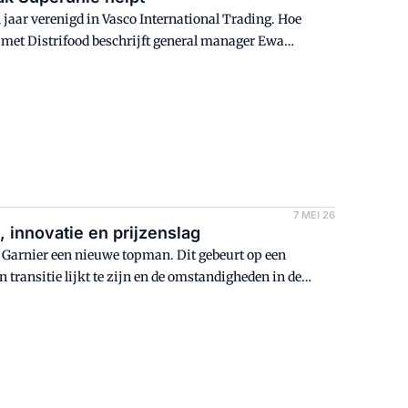
n jaar verenigd in Vasco International Trading. Hoe
k met Distrifood beschrijft general manager Ewa
t, maar we luisteren ook naar waar mogelijkheden
7 MEI 26
 innovatie en prijzenslag
 Garnier een nieuwe topman. Dit gebeurt op een
n transitie lijkt te zijn en de omstandigheden in de
chikte opvolger van Frans Muller? Distrifood schetst
e. 'In een crisis zijn snelheid, flexibiliteit en