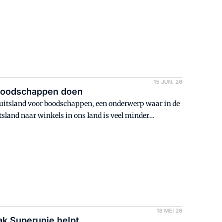
gers gewild in non-food, maar niet andersom?
15 JUN. 26
 boodschappen doen
uitsland voor boodschappen, een onderwerp waar in de
tsland naar winkels in ons land is veel minder
rijdende handel? Welke dagen zijn het populairst bij
 leggen ze massaal in hun winkelkar en wat vinden ze
ging op onderzoek uit.
18 MEI 26
ak Superunie helpt