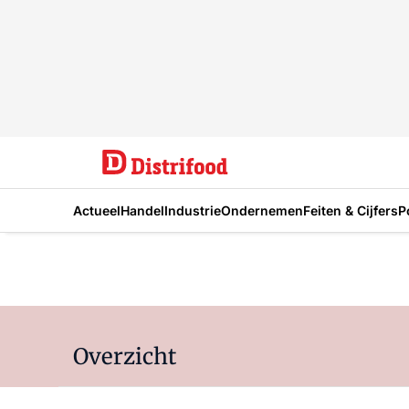
Actueel
Handel
Industrie
Ondernemen
Feiten & Cijfers
P
Overzicht