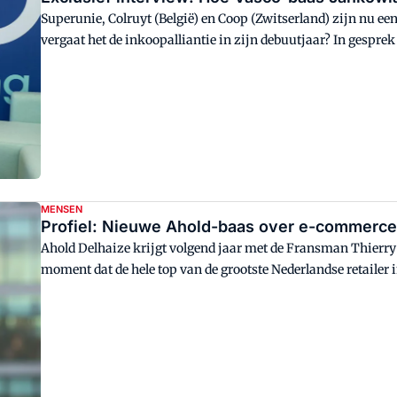
Superunie, Colruyt (België) en Coop (Zwitserland) zijn nu ee
vergaat het de inkoopalliantie in zijn debuutjaar? In gespre
Jankowiak de aanpak van Vasco. 'We zijn hard waar het moe
liggen tot samenwerking.'
MENSEN
Profiel: Nieuwe Ahold-baas over e-commerce,
Ahold Delhaize krijgt volgend jaar met de Fransman Thierry
moment dat de hele top van de grootste Nederlandse retailer i
markt uitdagend zijn. Wat maakt Thierry Garnier tot een ges
een uitgebreid portret van de toekomstige ceo van Ahold Delhaiz
empowerment belangrijker dan perfectie.'