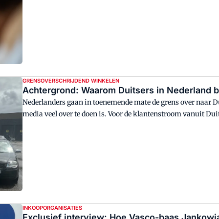
ervaringsdeskundigen over de vraag: waarom zijn foodmana
GRENSOVERSCHRIJDEND WINKELEN
Achtergrond: Waarom Duitsers in Nederland
Nederlanders gaan in toenemende mate de grens over naar D
media veel over te doen is. Voor de klantenstroom vanuit Dui
aandacht. Zijn er cijfers over de omvang van de grensoversch
Duitse klanten om de grens over te steken? Welke producten
zo aantrekkelijk aan Nederlandse supermarkten? Distrifood 
INKOOPORGANISATIES
Exclusief interview: Hoe Vasco-baas Jankowi