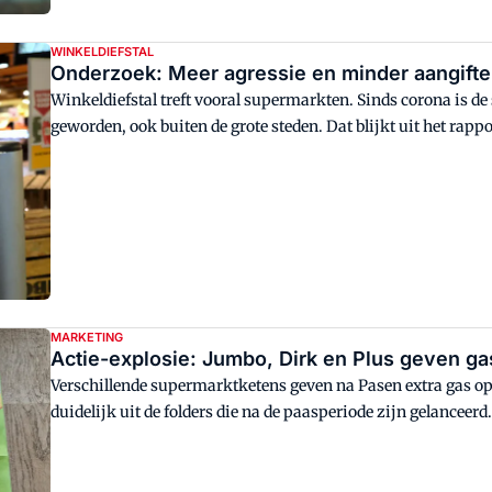
WINKELDIEFSTAL
Onderzoek: Meer agressie en minder aangifte
Winkeldiefstal treft vooral supermarkten. Sinds corona is d
geworden, ook buiten de grote steden. Dat blijkt uit het rap
winkeldiefstal en de weerbaarheid van de Nederlandse detail
MARKETING
Actie-explosie: Jumbo, Dirk en Plus geven g
Verschillende supermarktketens geven na Pasen extra gas op
duidelijk uit de folders die na de paasperiode zijn gelanceerd