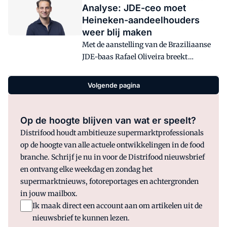
Analyse: JDE-ceo moet
opvallendste cijfer staat ergens anders:
Heineken-aandeelhouders
de aandacht van retailers zit nog steeds
weer blij maken
op het ene dervingstype.
Met de aanstelling van de Braziliaanse
JDE-baas Rafael Oliveira breekt
Heineken met zijn traditie. Sinds Freddy
Heineken kwam de ceo van binnen het
Volgende pagina
bedrijf. Maar oud-Hollandse tradities
zijn voor Heineken nu even minder
belangrijk: de aandeelhouders moeten
Op de hoogte blijven van wat er speelt?
eerst weer blij worden.
Distrifood houdt ambitieuze supermarktprofessionals
op de hoogte van alle actuele ontwikkelingen in de food
branche. Schrijf je nu in voor de Distrifood nieuwsbrief
en ontvang elke weekdag en zondag het
supermarktnieuws, fotoreportages en achtergronden
in jouw mailbox.
Ik maak direct een account aan om artikelen uit de
nieuwsbrief te kunnen lezen.