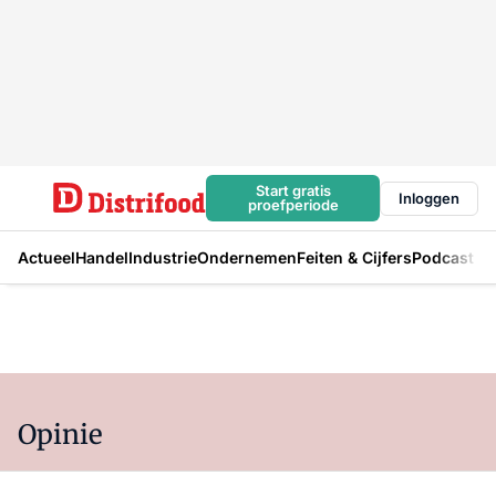
Start gratis
Inloggen
proefperiode
Actueel
Handel
Industrie
Ondernemen
Feiten & Cijfers
Podcast
Opinie