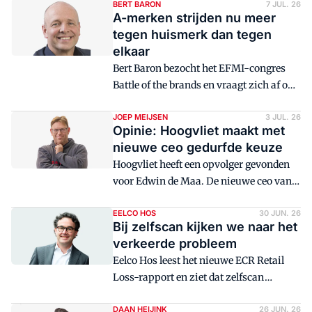
in 2016 bij de opening van de winkel en
BERT BARON
7 JUL. 26
A-merken strijden nu meer
denkt dat de sluiting past in een groter
tegen huismerk dan tegen
plaatje.
elkaar
Bert Baron bezocht het EFMI-congres
Battle of the brands en vraagt zich af op
welk terrein de strijd wordt gevoerd.
Gaat dat tussen A-merken onderling of
JOEP MEIJSEN
3 JUL. 26
Opinie: Hoogvliet maakt met
met private label?
nieuwe ceo gedurfde keuze
Hoogvliet heeft een opvolger gevonden
voor Edwin de Maa. De nieuwe ceo van
het regionale Superunie-lid stelt Lies
Goezinne aan als nieuwe ceo. Een
EELCO HOS
30 JUN. 26
Bij zelfscan kijken we naar het
gedurfde keuze, vindt senior redacteur
verkeerde probleem
Joep Meijsen van Distrifood.
Eelco Hos leest het nieuwe ECR Retail
Loss-rapport en ziet dat zelfscan
inmiddels bijna een derde van alle
bedrijfsderving veroorzaakt. Maar het
DAAN HEIJINK
26 JUN. 26