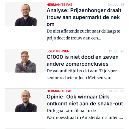
over Aldi en Lidl. Vooral Lidl voegt steeds
HERMAN TE PAS
24 JUL. 26
Analyse: Prijzenhonger draait
meer waarde toe aan zijn formule,
trouw aan supermarkt de nek
waardoor het bedrijf de pure
om
discounthoek verlaat. Dat schept ruimte
De niet aflatende zucht naar de laagste
voor andere lageprijsformules.
prijs doet de trouw aan een
supermarktformule verdwijnen. Die
conclusie trekt Distrifood-redacteur
JOEP MEIJSEN
17 JUL. 26
C1000 is niet dood en zeven
Herman te Pas door het nieuwe rapport
andere zomerconclusies
van de consultants van Roland Berger.
De vakantietijd breekt aan. Tijd voor
senior redacteur Joep Meijsen van
Distrifood om stil te staan bij het
supermarktjaar tot nu toe. Hij
HERMAN TE PAS
10 JUL. 26
Opinie: Ook winnaar Dirk
formuleert acht conclusies.
ontkomt niet aan de shake-out
Dirk gaat zijn filiaal in de
Warmoesstraat in Amsterdam sluiten.
Distrifood-redacteur Herman te Pas was